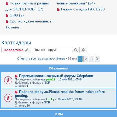
Новая группа и раздел
новые банкноты? (24)
для ЭКСПЕРТОВ. (17)
Режим отладки PAX D230
GRG (2)
Срочно нужен человек в г.
Тюмень
Картридеры
Новая тема
Поиск
Расширенный пои
Н
о
в
а
я
т
е
м
а
1
2
3
След.
Отметить все темы как прочтённые
• 58 тем
Объявления
Переименовать закрытый форум Сбербанк
Последнее сообщение
pam12
«
16 янв 2021, 05:44
Добавлено в форуме
NCR
Ответы:
1
Правила форума.Please read the forum rules before
posting.
Последнее сообщение
Lucky
«
19 янв 2015, 23:16
Добавлено в форуме
NCR
Ответы:
16
Темы