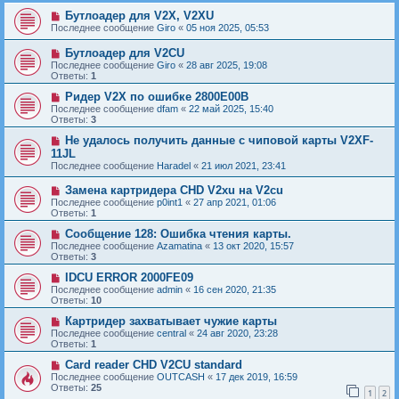
Бутлоадер для V2X, V2XU
Последнее сообщение
Giro
«
05 ноя 2025, 05:53
Бутлоадер для V2CU
Последнее сообщение
Giro
«
28 авг 2025, 19:08
Ответы:
1
Ридер V2X по ошибке 2800E00B
Последнее сообщение
dfam
«
22 май 2025, 15:40
Ответы:
3
Не удалось получить данные с чиповой карты V2XF-
11JL
Последнее сообщение
Haradel
«
21 июл 2021, 23:41
Замена картридера CHD V2xu на V2cu
Последнее сообщение
p0int1
«
27 апр 2021, 01:06
Ответы:
1
Сообщение 128: Ошибка чтения карты.
Последнее сообщение
Azamatina
«
13 окт 2020, 15:57
Ответы:
3
IDCU ERROR 2000FE09
Последнее сообщение
admin
«
16 сен 2020, 21:35
Ответы:
10
Картридер захватывает чужие карты
Последнее сообщение
central
«
24 авг 2020, 23:28
Ответы:
1
Card reader CHD V2CU standard
Последнее сообщение
OUTCASH
«
17 дек 2019, 16:59
Ответы:
25
1
2