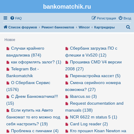
bankomatchik.ru
Регистрация
FAQ
Р
е
г
и
с
т
р
а
ц
и
я
Вход
П
Список форумов
Ремонт банкоматов
Wincor
Картридеры
о
Новое
и
Случаи крайнего
Сбербанк загрузка ПО с
с
вандализма (874)
флешки в Vx520 (12)
к
как оформлять залог? (1)
Прошивка CMD V4 версии
Telegram Bot -
2008 (27)
Bankomatchik
Перенастройка кассет (5)
О Сбербанк Сервис
Смена серийного номера
(1576)
возможна? (27)
С Днем Банкоматчика!!!
libarcus.so (3)
(15)
Request documentation and
Если купить на Авито
manuals (138)
банкомат то его можно под
NCR 6622 m status 5 (1)
себя настроить? (19)
Card Log reader (2)
Проблема с пикчами (4)
Кто прошил Kisan Newton на