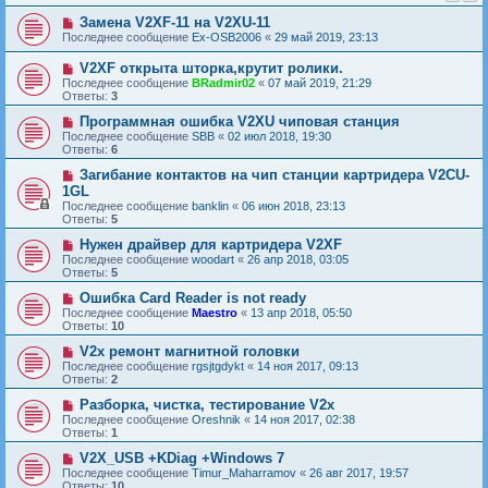
Замена V2XF-11 на V2XU-11
Последнее сообщение
Ex-OSB2006
«
29 май 2019, 23:13
V2XF открыта шторка,крутит ролики.
Последнее сообщение
BRadmir02
«
07 май 2019, 21:29
Ответы:
3
Программная ошибка V2XU чиповая станция
Последнее сообщение
SBB
«
02 июл 2018, 19:30
Ответы:
6
Загибание контактов на чип станции картридера V2CU-
1GL
Последнее сообщение
banklin
«
06 июн 2018, 23:13
Ответы:
5
Нужен драйвер для картридера V2XF
Последнее сообщение
woodart
«
26 апр 2018, 03:05
Ответы:
5
Ошибка Card Reader is not ready
Последнее сообщение
Maestro
«
13 апр 2018, 05:50
Ответы:
10
V2x ремонт магнитной головки
Последнее сообщение
rgsjtgdykt
«
14 ноя 2017, 09:13
Ответы:
2
Разборка, чистка, тестирование V2x
Последнее сообщение
Oreshnik
«
14 ноя 2017, 02:38
Ответы:
1
V2X_USB +KDiag +Windows 7
Последнее сообщение
Timur_Maharramov
«
26 авг 2017, 19:57
Ответы:
10