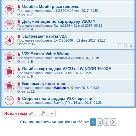
Ошибка Mouth piece removed
Последнее сообщение
miXL520
«
19 июн 2017, 21:51
Ответы:
7
Документация по картридеру V2CU ?
Последнее сообщение
Ramis1988
«
11 май 2017, 00:19
Ответы:
4
Застревают карты V2X
Последнее сообщение
Ex-OSB2006
«
02 фев 2017, 23:17
Ответы:
36
1
2
V2X Sensor Value Wrong
Последнее сообщение
Oreshnik
«
27 ноя 2016, 03:18
Ответы:
5
Ошибка картридера V2CU на WINCOR 1500XE
Последнее сообщение
SBB
«
23 сен 2016, 01:24
Ответы:
8
Банкомат уходит в out
Последнее сообщение
Maestro
«
07 июл 2016, 01:30
Ответы:
12
Сгорела плата ридера V2X через чип
Последнее сообщение
Slavka_PR
«
16 апр 2016, 01:23
Новая тема
Н
о
в
а
я
т
е
м
а
1
2
3
След.
Отметить все темы как прочтённые
• 58 тем