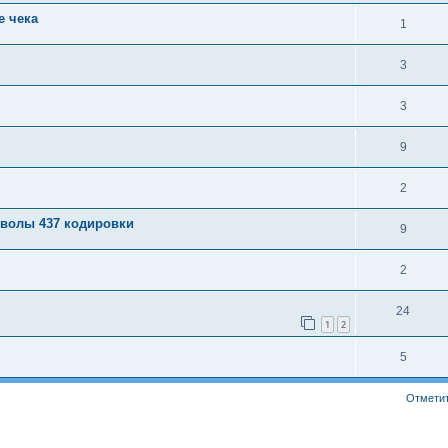
е чека
1
3
3
9
2
мволы 437 кодировки
9
2
24
1
2
5
Отметит