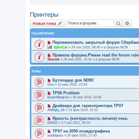
Принтеры
Новая тема
Поиск
Рас
Н
о
в
а
я
т
е
м
а
ОБЪЯВЛЕНИЯ
Переименовать закрытый форум Сбербан
EjkinCat
»
24 сен 2020, 08:40
» в форуме
NCR
Правила форума.Please read the forum rules
Shoroh
»
28 янв 2011, 19:41
» в форуме
NCR
ТЕМЫ
Бутлоадер для ND9C
Giro
»
23 июн 2025, 23:54
TP06 Problem
EsamAlhajrssi
»
30 апр 2024, 10:56
Драйвера для термопринтера TP07
Afdffgfg_56
»
13 фев 2024, 01:52
Яркость (контрастность печати) чека.
Def111
»
17 сен 2021, 00:34
TP07 на 2050 псевдографика
southpuss
»
20 фев 2020, 17:43