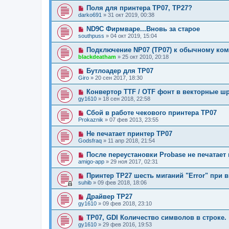
Поля для принтера TP07, TP27?
darko691
»
31 окт 2019, 00:38
ND9C Фирмваре...Вновь за старое
southpuss
»
04 окт 2019, 15:04
Подключение NP07 (TP07) к обычному ко
blackdeatham
»
25 окт 2010, 20:18
Бутлоадер для TP07
Giro
»
20 сен 2017, 18:30
Конвертор TTF / OTF фонт в векторные 
gy1610
»
18 сен 2018, 22:58
Сбой в работе чекового принтера TP07
Prokaznik
»
07 фев 2013, 23:55
Не печатает принтер TP07
Godsfraq
»
11 апр 2018, 21:54
После переустановки Probase не печатает
amigo-app
»
29 ноя 2017, 02:31
Принтер ТР27 шесть миганий "Error" при 
suhib
»
09 фев 2018, 18:06
Драйвер TP27
gy1610
»
09 фев 2018, 23:10
TP07, GDI Количество символов в строке.
gy1610
»
29 фев 2016, 19:53