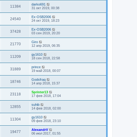
darko691
11384
31 окт 2019, 00:38
Ex-OSB2006
24540
24 окт 2019, 18:23
Ex-OSB2006
37428
03 сен 2019, 20:20
Giro
21770
12 апр 2019, 06:35
gy1610
11209
18 сен 2018, 22:58
prince
31889
19 май 2018, 00:07
Godsfraq
18746
14 апр 2018, 15:37
Sprinter13
23118
17 фев 2018, 17:04
suhib
12855
14 фев 2018, 02:00
gy1610
11304
09 фев 2018, 23:10
AlexandrV
19477
06 июл 2017, 01:55