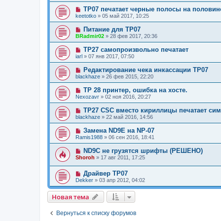
TP07 печатает черные полосы на половин
keetotko
»
05 май 2017, 10:25
Питание для TP07
BRadmir02
»
28 фев 2017, 20:36
TP27 самопроизвольно печатает
iarl
»
07 янв 2017, 07:50
Редактирование чека инкассации TP07
blackhaze
»
26 фев 2015, 22:20
TP 28 принтер, ошибка на хосте.
Nexozavr
»
02 ноя 2016, 20:27
TP27 CSC вместо кириллицы печатает си
blackhaze
»
22 май 2016, 14:56
Замена ND9E на NP-07
Ramis1988
»
06 сен 2016, 18:41
ND9C не грузятся шрифты (РЕШЕНО)
Shoroh
»
17 авг 2011, 17:25
Драйвер TP07
Dekker
»
03 апр 2012, 04:02
Новая тема
Н
о
в
а
я
т
е
м
а
Вернуться к списку форумов