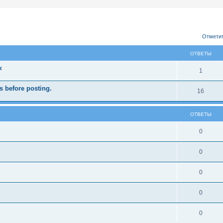
ширенный поиск
Отметит
ОТВЕТЫ
к
1
 before posting.
16
ОТВЕТЫ
0
0
0
0
0