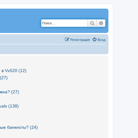
Поиск
Расширенный по
Р
е
г
и
с
т
р
а
ц
и
я
Вход
 в Vx520 (12)
(27)
жна? (27)
als (138)
вые банкноты? (24)