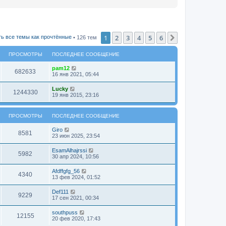
1
2
3
4
5
6
След.
ь все темы как прочтённые
• 126 тем
ПРОСМОТРЫ
ПОСЛЕДНЕЕ СООБЩЕНИЕ
pam12
682633
16 янв 2021, 05:44
Lucky
1244330
19 янв 2015, 23:16
ПРОСМОТРЫ
ПОСЛЕДНЕЕ СООБЩЕНИЕ
Giro
8581
23 июн 2025, 23:54
EsamAlhajrssi
5982
30 апр 2024, 10:56
Afdffgfg_56
4340
13 фев 2024, 01:52
Def111
9229
17 сен 2021, 00:34
southpuss
12155
20 фев 2020, 17:43