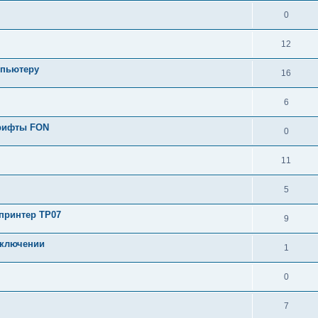
0
12
мпьютеру
16
6
шрифты FON
0
11
5
 принтер TP07
9
включении
1
0
7