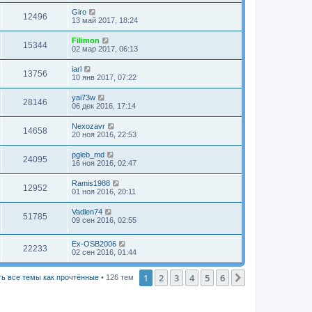
Giro
12496
13 май 2017, 18:24
Filimon
15344
02 мар 2017, 06:13
iarl
13756
10 янв 2017, 07:22
yai73w
28146
06 дек 2016, 17:14
Nexozavr
14658
20 ноя 2016, 22:53
pgleb_md
24095
16 ноя 2016, 02:47
Ramis1988
12952
01 ноя 2016, 20:11
Vadlen74
51785
09 сен 2016, 02:55
Ex-OSB2006
22233
02 сен 2016, 01:44
1
2
3
4
5
6
След.
ь все темы как прочтённые
• 126 тем