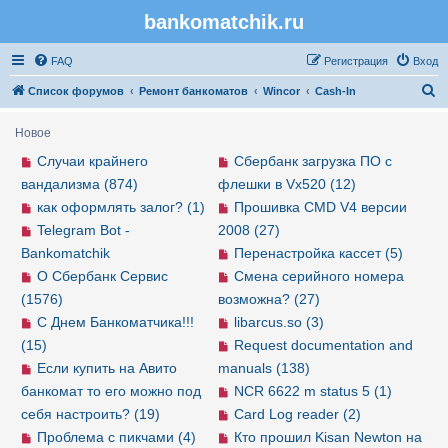
bankomatchik.ru
Регистрация
FAQ
Р
е
г
и
с
т
р
а
ц
и
я
Вход
П
Список форумов
Ремонт банкоматов
Wincor
Cash-In
о
Новое
и
Случаи крайнего
Сбербанк загрузка ПО с
с
вандализма (874)
флешки в Vx520 (12)
к
как оформлять залог? (1)
Прошивка CMD V4 версии
Telegram Bot -
2008 (27)
Bankomatchik
Перенастройка кассет (5)
О Сбербанк Сервис
Смена серийного номера
(1576)
возможна? (27)
С Днем Банкоматчика!!!
libarcus.so (3)
(15)
Request documentation and
Если купить на Авито
manuals (138)
банкомат то его можно под
NCR 6622 m status 5 (1)
себя настроить? (19)
Card Log reader (2)
Проблема с пикчами (4)
Кто прошил Kisan Newton на