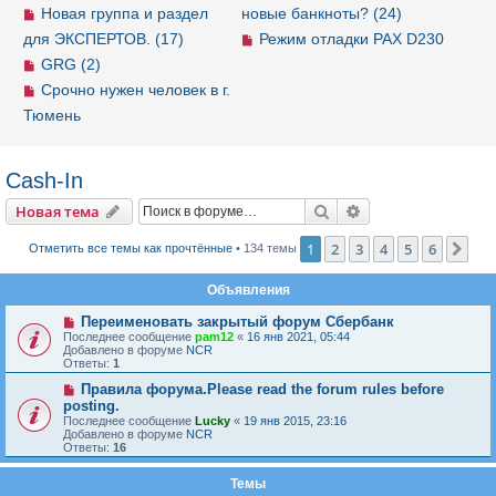
Новая группа и раздел
новые банкноты? (24)
для ЭКСПЕРТОВ. (17)
Режим отладки PAX D230
GRG (2)
Срочно нужен человек в г.
Тюмень
Cash-In
Новая тема
Поиск
Расширенный пои
Н
о
в
а
я
т
е
м
а
1
2
3
4
5
6
Сле
Отметить все темы как прочтённые
• 134 темы
Объявления
Переименовать закрытый форум Сбербанк
Последнее сообщение
pam12
«
16 янв 2021, 05:44
Добавлено в форуме
NCR
Ответы:
1
Правила форума.Please read the forum rules before
posting.
Последнее сообщение
Lucky
«
19 янв 2015, 23:16
Добавлено в форуме
NCR
Ответы:
16
Темы