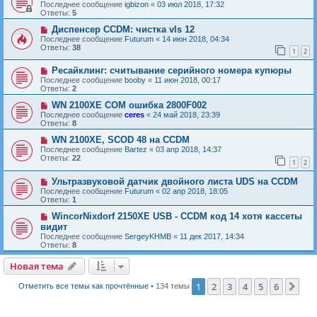
Последнее сообщение
igbizon
«
03 июл 2018, 17:32
Ответы:
5
Диспенсер CCDM: чистка vls 12
Последнее сообщение
Futurum
«
14 июн 2018, 04:34
Ответы:
38
1
2
Ресайклинг: считывание серийного номера купюры
Последнее сообщение
booby
«
11 июн 2018, 00:17
Ответы:
2
WN 2100XE COM ошибка 2800F002
Последнее сообщение
ceres
«
24 май 2018, 23:39
Ответы:
8
WN 2100XE, SCOD 48 на CCDM
Последнее сообщение
Bartez
«
03 апр 2018, 14:37
Ответы:
22
1
2
Ультразвуковой датчик двойного листа UDS на CCDM
Последнее сообщение
Futurum
«
02 апр 2018, 18:05
Ответы:
1
WincorNixdorf 2150XE USB - CCDM код 14 хотя кассеты
видит
Последнее сообщение
SergeyKHMB
«
11 дек 2017, 14:34
Ответы:
8
Новая тема
Н
о
в
а
я
т
е
м
а
1
2
3
4
5
6
Сле
Отметить все темы как прочтённые
• 134 темы