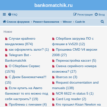
bankomatchik.ru
Регистрация
FAQ
Р
е
г
и
с
т
р
а
ц
и
я
Вход
П
Список форумов
Ремонт банкоматов
Wincor
Cash-In
о
Новое
и
Случаи крайнего
Сбербанк загрузка ПО с
с
вандализма (874)
флешки в Vx520 (12)
к
как оформлять залог? (1)
Прошивка CMD V4 версии
Telegram Bot -
2008 (27)
Bankomatchik
Перенастройка кассет (5)
О Сбербанк Сервис
Смена серийного номера
(1576)
возможна? (27)
С Днем Банкоматчика!!!
libarcus.so (3)
(15)
Request documentation and
Если купить на Авито
manuals (138)
банкомат то его можно под
NCR 6622 m status 5 (1)
себя настроить? (19)
Card Log reader (2)
Проблема с пикчами (4)
Кто прошил Kisan Newton на