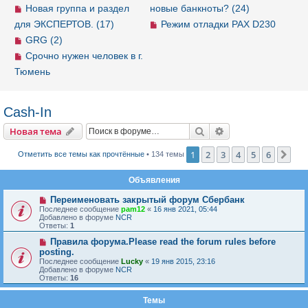
Новая группа и раздел
новые банкноты? (24)
для ЭКСПЕРТОВ. (17)
Режим отладки PAX D230
GRG (2)
Срочно нужен человек в г.
Тюмень
Cash-In
Новая тема
Поиск
Расширенный пои
Н
о
в
а
я
т
е
м
а
1
2
3
4
5
6
Сле
Отметить все темы как прочтённые
• 134 темы
Объявления
Переименовать закрытый форум Сбербанк
Последнее сообщение
pam12
«
16 янв 2021, 05:44
Добавлено в форуме
NCR
Ответы:
1
Правила форума.Please read the forum rules before
posting.
Последнее сообщение
Lucky
«
19 янв 2015, 23:16
Добавлено в форуме
NCR
Ответы:
16
Темы