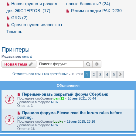
Новая группа и раздел
новые банкноты? (24)
для ЭКСПЕРТОВ. (17)
Режим отладки PAX D230
GRG (2)
Срочно нужен человек в г.
Тюмень
Принтеры
Модератор:
central
Новая тема
Поиск
Расширенный пои
Н
о
в
а
я
т
е
м
а
1
2
3
4
5
След.
Отметить все темы как прочтённые
• 113 тем
Объявления
Переименовать закрытый форум Сбербанк
Последнее сообщение
pam12
«
16 янв 2021, 05:44
Добавлено в форуме
NCR
Ответы:
1
Правила форума.Please read the forum rules before
posting.
Последнее сообщение
Lucky
«
19 янв 2015, 23:16
Добавлено в форуме
NCR
Ответы:
16