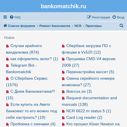
bankomatchik.ru
Регистрация
FAQ
Р
е
г
и
с
т
р
а
ц
и
я
Вход
П
Список форумов
Ремонт банкоматов
NCR
Принтеры
о
Новое
и
Случаи крайнего
Сбербанк загрузка ПО с
с
вандализма (874)
флешки в Vx520 (12)
к
как оформлять залог? (1)
Прошивка CMD V4 версии
Telegram Bot -
2008 (27)
Bankomatchik
Перенастройка кассет (5)
О Сбербанк Сервис
Смена серийного номера
(1576)
возможна? (27)
С Днем Банкоматчика!!!
libarcus.so (3)
(15)
Request documentation and
Если купить на Авито
manuals (138)
банкомат то его можно под
NCR 6622 m status 5 (1)
себя настроить? (19)
Card Log reader (2)
Проблема с пикчами (4)
Кто прошил Kisan Newton на