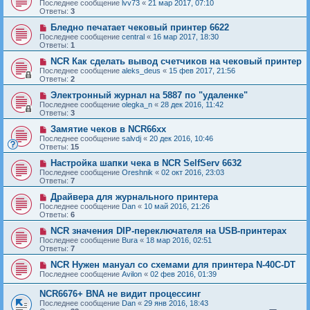
Последнее сообщение
lvv73
«
21 мар 2017, 07:10
Ответы:
3
Бледно печатает чековый принтер 6622
Последнее сообщение
central
«
16 мар 2017, 18:30
Ответы:
1
NCR Как сделать вывод счетчиков на чековый принтер
Последнее сообщение
aleks_deus
«
15 фев 2017, 21:56
Ответы:
2
Электронный журнал на 5887 по "удаленке"
Последнее сообщение
olegka_n
«
28 дек 2016, 11:42
Ответы:
3
Замятие чеков в NCR66xx
Последнее сообщение
salvdj
«
20 дек 2016, 10:46
Ответы:
15
Настройка шапки чека в NCR SelfServ 6632
Последнее сообщение
Oreshnik
«
02 окт 2016, 23:03
Ответы:
7
Драйвера для журнального принтера
Последнее сообщение
Dan
«
10 май 2016, 21:26
Ответы:
6
NCR значения DIP-переключателя на USB-принтерах
Последнее сообщение
Bura
«
18 мар 2016, 02:51
Ответы:
7
NCR Нужен мануал со схемами для принтера N-40C-DT
Последнее сообщение
Avilon
«
02 фев 2016, 01:39
NCR6676+ BNA не видит процессинг
Последнее сообщение
Dan
«
29 янв 2016, 18:43