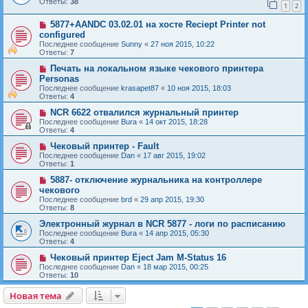
Ответы:
38
1
2
5877+AANDC 03.02.01 на хосте Reciept Printer not
configured
Последнее сообщение
Sunny
«
27 ноя 2015, 10:22
Ответы:
7
Печать на локальном языке чекового принтера
Personas
Последнее сообщение
krasapet87
«
10 ноя 2015, 18:03
Ответы:
4
NCR 6622 отвалился журнальный принтер
Последнее сообщение
Bura
«
14 окт 2015, 18:28
Ответы:
4
Чековый принтер - Fault
Последнее сообщение
Dan
«
17 авг 2015, 19:02
Ответы:
1
5887- отключение журнальника на контроллере
чекового
Последнее сообщение
brd
«
29 апр 2015, 19:30
Ответы:
8
Электронный журнал в NCR 5877 - логи по расписанию
Последнее сообщение
Bura
«
14 апр 2015, 05:30
Ответы:
4
Чековый принтер Eject Jam M-Status 16
Последнее сообщение
Dan
«
18 мар 2015, 00:25
Ответы:
10
Новая тема
Н
о
в
а
я
т
е
м
а