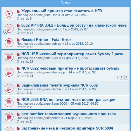
Темы
Журнальный принтер стал печатать в HEX
Последнее сообщение
Dan
«
01 окт 2013, 00:46
Ответы:
6
6632 APTRA 3.4.2 - Большой отступ на клиентском чеке.
Последнее сообщение
pilat
«
07 ноя 2019, 22:07
Ответы:
14
Receipt Printer - Fatal Error
Последнее сообщение
dobrus
«
18 мар 2018, 20:10
Ответы:
10
NCR USB чековый термопринтер режет бумагу 2 раза
Последнее сообщение
Bura
«
14 дек 2017, 22:27
Ответы:
17
NCR 6622 чековый принтер не протаскивает бумагу
Последнее сообщение
shuroopp
«
14 ноя 2017, 20:32
Ответы:
21
1
2
Зацикливание печати журнала NCR 6632
Последнее сообщение
olegka_n
«
14 май 2017, 02:30
Ответы:
3
NCR 5886 BNA не печатает чеки после транзакции
Последнее сообщение
Sanur0000
«
05 май 2017, 04:50
Ответы:
2
pert number термоголовки журнального принтера
Последнее сообщение
prince
«
21 мар 2017, 20:28
Ответы:
2
Застревание чека в чековом принтере NCR 5884