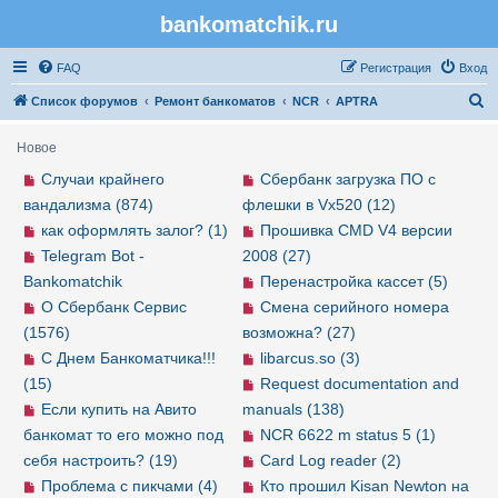
bankomatchik.ru
Регистрация
FAQ
Р
е
г
и
с
т
р
а
ц
и
я
Вход
П
Список форумов
Ремонт банкоматов
NCR
APTRA
о
Новое
и
Случаи крайнего
Сбербанк загрузка ПО с
с
вандализма (874)
флешки в Vx520 (12)
к
как оформлять залог? (1)
Прошивка CMD V4 версии
Telegram Bot -
2008 (27)
Bankomatchik
Перенастройка кассет (5)
О Сбербанк Сервис
Смена серийного номера
(1576)
возможна? (27)
С Днем Банкоматчика!!!
libarcus.so (3)
(15)
Request documentation and
Если купить на Авито
manuals (138)
банкомат то его можно под
NCR 6622 m status 5 (1)
себя настроить? (19)
Card Log reader (2)
Проблема с пикчами (4)
Кто прошил Kisan Newton на