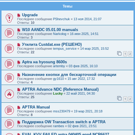
Темы
Upgrade
Последнее сообщение
PShevchuk
«
13 ноя 2014, 21:07
Ответы:
10
W10 AANDC 05.01.00 manuals
Последнее сообщение
Narkolog
«
16 июн 2025, 14:51
Ответы:
3
Утилита Custdat.exe (РЕШЕНО)
Последнее сообщение
tempus_service
«
14 мар 2025, 15:52
Ответы:
22
1
2
Aptra на hyosung 8600s
Последнее сообщение
artemby
«
03 фев 2025, 16:10
Назначение кнопки для бескарточной операции
Последнее сообщение
gy1610
«
15 авг 2022, 17:32
Ответы:
4
APTRA Advance NDC (Reference Manual)
Последнее сообщение
Lucky
«
22 май 2021, 04:30
Ответы:
25
1
2
APTRA Manual
Последнее сообщение
mss230479
«
19 мар 2021, 20:18
Ответы:
8
Поддержка OW Transaction switch в APTRA
Последнее сообщение
rambes
«
02 фев 2021, 23:51
EVAL KVV FAILED aptra 040405 epp4 NCR6627