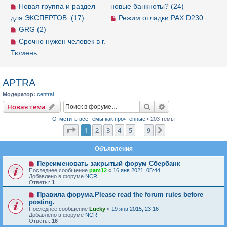
Новая группа и раздел
новые банкноты? (24)
для ЭКСПЕРТОВ. (17)
Режим отладки PAX D230
GRG (2)
Срочно нужен человек в г.
Тюмень
APTRA
Модератор:
central
Новая тема
Поиск
Расширенный пои
Н
о
в
а
я
т
е
м
а
Отметить все темы как прочтённые
• 203 темы
Страница
1
из
9
1
2
3
4
5
9
След.
…
Объявления
Переименовать закрытый форум Сбербанк
Последнее сообщение
pam12
«
16 янв 2021, 05:44
Добавлено в форуме
NCR
Ответы:
1
Правила форума.Please read the forum rules before
posting.
Последнее сообщение
Lucky
«
19 янв 2015, 23:16
Добавлено в форуме
NCR
Ответы:
16