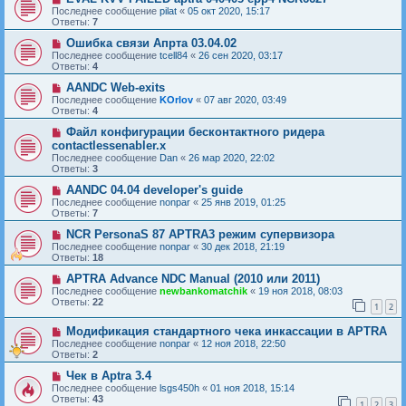
Последнее сообщение
pilat
«
05 окт 2020, 15:17
Ответы:
7
Ошибка связи Апрта 03.04.02
Последнее сообщение
tcell84
«
26 сен 2020, 03:17
Ответы:
4
AANDC Web-exits
Последнее сообщение
KOrlov
«
07 авг 2020, 03:49
Ответы:
4
Файл конфигурации бесконтактного ридера
contactlessenabler.x
Последнее сообщение
Dan
«
26 мар 2020, 22:02
Ответы:
3
AANDC 04.04 developer's guide
Последнее сообщение
nonpar
«
25 янв 2019, 01:25
Ответы:
7
NCR PersonaS 87 APTRA3 режим супервизора
Последнее сообщение
nonpar
«
30 дек 2018, 21:19
Ответы:
18
APTRA Advance NDC Manual (2010 или 2011)
Последнее сообщение
newbankomatchik
«
19 ноя 2018, 08:03
Ответы:
22
1
2
Модификация стандартного чека инкассации в APTRA
Последнее сообщение
nonpar
«
12 ноя 2018, 22:50
Ответы:
2
Чек в Aptra 3.4
Последнее сообщение
lsgs450h
«
01 ноя 2018, 15:14
Ответы:
43
1
2
3