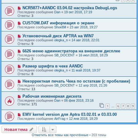
NCR5877+AANDC 03.04.02 настройка DebugLogs
Последнее сообщение
Dan
«
19 окт 2018, 17:19
Ответы:
3
CUSTOM.DAT информация о экране
Последнее сообщение
ShoeBill
«
23 авг 2018, 19:27
Установочный диск APTRA на WIN7
Последнее сообщение
olegka_n
«
14 авг 2018, 22:01
Ответы:
9
6626 меню администратора на внешнем дисплее
Последнее сообщение
SB_DOCENT
«
16 июл 2018, 18:29
Ответы:
3
Размер шрифта в чеке AANDC
Последнее сообщение
olegka_n
«
11 май 2018, 19:37
Ответы:
8
Некорректная печать Чека по остаткам (с пробелами)
Последнее сообщение
SB_DOCENT
«
12 апр 2018, 21:26
Ответы:
13
Рабочая инженерная дискета
Последнее сообщение
Dan
«
06 фев 2018, 23:16
Ответы:
171
1
6
7
8
9
…
EMV kernel version для Aptra 03.02.01 и 03.03.00
Последнее сообщение
AirFrag
«
12 янв 2018, 18:29
Новая тема
Н
о
в
а
я
т
е
м
а
Отметить все темы как прочтённые
• 203 темы