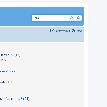
Поиск
Расширенный по
Р
е
г
и
с
т
р
а
ц
и
я
Вход
 в Vx520 (12)
(27)
жна? (27)
als (138)
вые банкноты? (24)