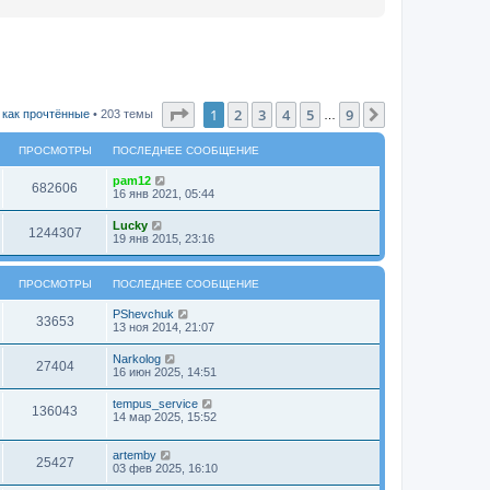
Страница
1
из
9
1
2
3
4
5
9
След.
 как прочтённые
• 203 темы
…
ПРОСМОТРЫ
ПОСЛЕДНЕЕ СООБЩЕНИЕ
pam12
682606
16 янв 2021, 05:44
Lucky
1244307
19 янв 2015, 23:16
ПРОСМОТРЫ
ПОСЛЕДНЕЕ СООБЩЕНИЕ
PShevchuk
33653
13 ноя 2014, 21:07
Narkolog
27404
16 июн 2025, 14:51
tempus_service
136043
14 мар 2025, 15:52
artemby
25427
03 фев 2025, 16:10