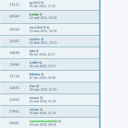
gy1610
13112
15 авг 2022, 17:32
Lucky
66044
22 май 2021, 04:30
mss230479
29334
19 мар 2021, 20:18
rambes
10397
02 фев 2021, 23:51
pilat
19949
05 окт 2020, 15:17
tcell84
15494
26 сен 2020, 03:17
KOrlov
15716
07 авг 2020, 03:49
Dan
14835
26 мар 2020, 22:02
nonpar
22043
25 янв 2019, 01:25
nonpar
37841
30 дек 2018, 21:19
newbankomatchik
56681
19 ноя 2018, 08:03