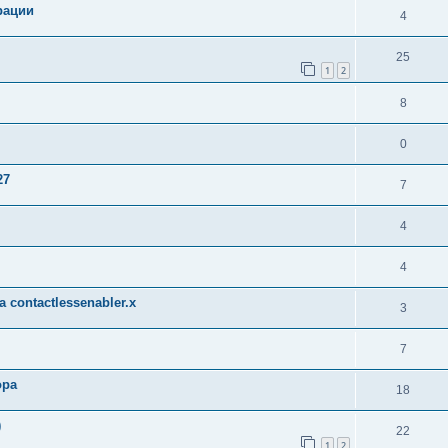
рации
4
25
1
2
8
0
27
7
4
4
contactlessenabler.x
3
7
ора
18
)
22
1
2