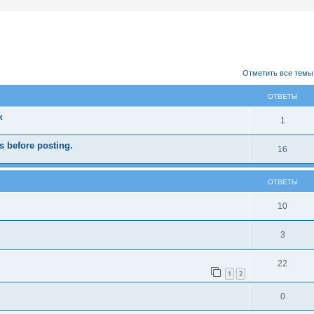
ширенный поиск
Отметить все темы
ОТВЕТЫ
к
1
 before posting.
16
ОТВЕТЫ
10
3
22
1
2
0