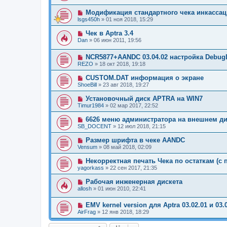
Модификация стандартного чека инкасса
lsgs450h
»
01 ноя 2018, 15:29
Чек в Aptra 3.4
Dan
»
06 июн 2011, 19:56
NCR5877+AANDC 03.04.02 настройка Debug
REZO
»
18 окт 2018, 19:18
CUSTOM.DAT информация о экране
ShoeBill
»
23 авг 2018, 19:27
Установочный диск APTRA на WIN7
Timur1984
»
02 мар 2017, 22:52
6626 меню администратора на внешнем д
SB_DOCENT
»
12 июл 2018, 21:15
Размер шрифта в чеке AANDC
Vensum
»
08 май 2018, 02:09
Некорректная печать Чека по остаткам (с
yagorkass
»
22 сен 2017, 21:35
Рабочая инженерная дискета
allosh
»
01 июн 2010, 22:41
EMV kernel version для Aptra 03.02.01 и 03.
AirFrag
»
12 янв 2018, 18:29