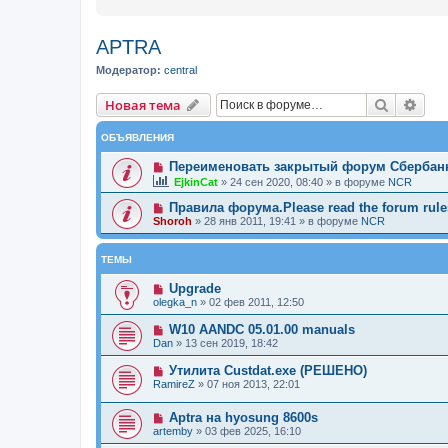
APTRA
Модератор:
central
Новая тема
Поиск
Рас
Н
о
в
а
я
т
е
м
а
ОБЪЯВЛЕНИЯ
Переименовать закрытый форум Сбербан
EjkinCat
»
24 сен 2020, 08:40
» в форуме
NCR
Правила форума.Please read the forum rules
Shoroh
»
28 янв 2011, 19:41
» в форуме
NCR
ТЕМЫ
Upgrade
olegka_n
»
02 фев 2011, 12:50
W10 AANDC 05.01.00 manuals
Dan
»
13 сен 2019, 18:42
Утилита Custdat.exe (РЕШЕНО)
RamireZ
»
07 ноя 2013, 22:01
Aptra на hyosung 8600s
artemby
»
03 фев 2025, 16:10