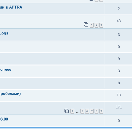
ции в APTRA
2
43
1
2
3
Logs
3
0
9
исплее
3
8
 пробелами)
13
171
1
5
6
7
8
9
…
03.00
0