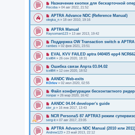
Назначение кнопки для бескарточной опе
Recoba
»
04 авг 2022, 21:52
APTRA Advance NDC (Reference Manual)
olegka_n
»
18 окт 2010, 19:16
APTRA Manual
Raysomani123
»
13 авг 2013, 19:42
Поддержка OW Transaction switch в APTRA
rambes
»
02 фев 2021, 23:51
EVAL KVV FAILED aptra 040405 epp4 NCR66
tcell84
»
26 сен 2020, 18:31
Ошибка связи Апрта 03.04.02
tcell84
»
12 сен 2020, 18:52
AANDC Web-exits
KOrlov
»
02 июл 2020, 02:55
Файл конфигурации бесконтактного ридера 
nonpar
»
26 мар 2020, 16:42
AANDC 04.04 developer's guide
ider_p
»
16 янв 2017, 13:43
NCR PersonaS 87 APTRA3 режим супервиз
serg-it
»
07 авг 2017, 23:05
APTRA Advance NDC Manual (2010 или 2011
Andrew123
»
23 май 2013, 22:12