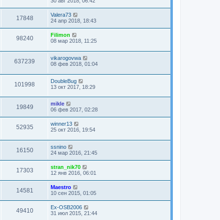
30 авг 2018, 06:42
Valera73
17848
24 апр 2018, 18:43
Filimon
98240
08 мар 2018, 11:25
vikarogovwa
637239
08 фев 2018, 01:04
DoubleBug
101998
13 окт 2017, 18:29
mikle
19849
06 фев 2017, 02:28
winner13
52935
25 окт 2016, 19:54
ssnino
16150
24 мар 2016, 21:45
stran_nik70
17303
12 янв 2016, 06:01
Maestro
14581
10 сен 2015, 01:05
Ex-OSB2006
49410
31 июл 2015, 21:44