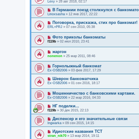
Lexy
»
28 авг 2018, 02:17
В Германии поезд столкнулся с банкомат
Linoxsasha
»
12 янв 2017, 22:22
Поговорка, присказка, стих про банкомат!
ERL+PRJ
»
07 сен 2010, 05:38
Фото приколы банкоматы
f119b
»
02 июл 2010, 23:41
жаргон
nonenon
»
25 мар 2011, 08:46
Горнолыжный банкомат
Ex-OSB2006
»
03 фев 2017, 17:29
Шеврон банкоматчика
Ex-OSB2006
»
01 сен 2016, 18:17
Мошенничество с банковскими картами.
Ex-OSB2006
»
22 мар 2016, 04:33
НГ поделки...
f119b
»
30 дек 2015, 22:13
Диспенсер и его значительные связи
Ingwarka
»
09 сен 2015, 14:15
Идиотские названия ТСТ
stran_nik70
»
13 мар 2014, 19:11