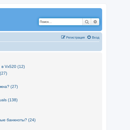
Поиск
Расширенный по
Р
е
г
и
с
т
р
а
ц
и
я
Вход
 в Vx520 (12)
(27)
жна? (27)
als (138)
вые банкноты? (24)