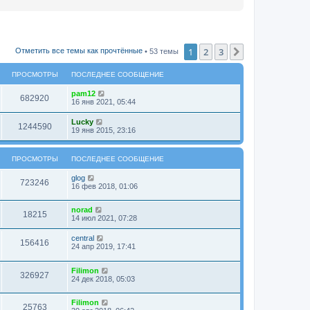
1
2
3
След.
Отметить все темы как прочтённые
• 53 темы
ПРОСМОТРЫ
ПОСЛЕДНЕЕ СООБЩЕНИЕ
pam12
682920
16 янв 2021, 05:44
Lucky
1244590
19 янв 2015, 23:16
ПРОСМОТРЫ
ПОСЛЕДНЕЕ СООБЩЕНИЕ
glog
723246
16 фев 2018, 01:06
norad
18215
14 июл 2021, 07:28
central
156416
24 апр 2019, 17:41
Filimon
326927
24 дек 2018, 05:03
Filimon
25763