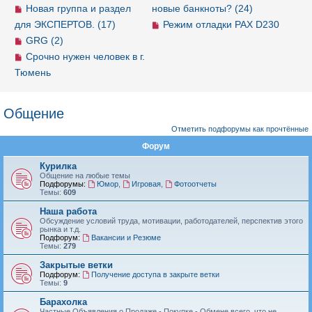
Новая группа и раздел
новые банкноты? (24)
для ЭКСПЕРТОВ. (17)
Режим отладки PAX D230
GRG (2)
Срочно нужен человек в г.
Тюмень
Общение
Отметить подфорумы как прочтённые
Форум
Курилка
Общение на любые темы
Подфорумы:
Юмор
,
Игровая
,
Фотоотчеты
Темы:
609
Наша работа
Обсуждение условий труда, мотивации, работодателей, перспектив этого
рынка и т.д.
Подфорум:
Вакансии и Резюме
Темы:
279
Закрытые ветки
Подфорум:
Получение доступа в закрыте ветки
Темы:
9
Барахолка
Частные Объявления о Продаже - Покупке - Обмене всего, что не