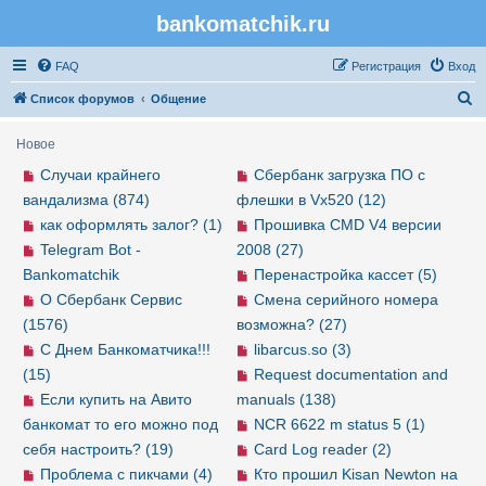
bankomatchik.ru
Регистрация
FAQ
Р
е
г
и
с
т
р
а
ц
и
я
Вход
П
Список форумов
Общение
о
Новое
и
Случаи крайнего
Сбербанк загрузка ПО с
с
вандализма (874)
флешки в Vx520 (12)
к
как оформлять залог? (1)
Прошивка CMD V4 версии
Telegram Bot -
2008 (27)
Bankomatchik
Перенастройка кассет (5)
О Сбербанк Сервис
Смена серийного номера
(1576)
возможна? (27)
С Днем Банкоматчика!!!
libarcus.so (3)
(15)
Request documentation and
Если купить на Авито
manuals (138)
банкомат то его можно под
NCR 6622 m status 5 (1)
себя настроить? (19)
Card Log reader (2)
Проблема с пикчами (4)
Кто прошил Kisan Newton на