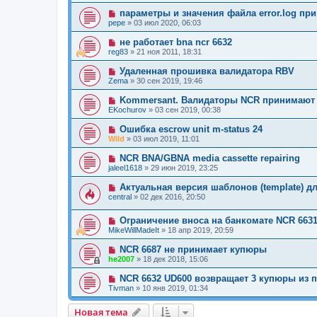
параметры и значения файла error.log пр
pepe
»
03 июл 2020, 06:03
не работает bna ncr 6632
reg83
»
21 ноя 2011, 18:31
Удаленная прошивка валидатора RBV
Zema
»
30 сен 2019, 19:46
Kommersant. Валидаторы NCR принимают
EKochurov
»
03 сен 2019, 00:38
Ошибка escrow unit m-status 24
Wild
»
03 июл 2019, 11:01
NCR BNA/GBNA media cassette repairing
jaleel1618
»
29 июн 2019, 23:25
Актуальная версия шаблонов (template) д
central
»
02 дек 2016, 20:50
Ограничение вноса на банкомате NCR 663
MikeWillMadeIt
»
18 апр 2019, 20:59
NCR 6687 не принимает купюры
he2007
»
18 дек 2018, 15:06
NCR 6632 UD600 возвращает 3 купюры из 
Tivman
»
10 янв 2019, 01:34
Новая тема
Н
о
в
а
я
т
е
м
а