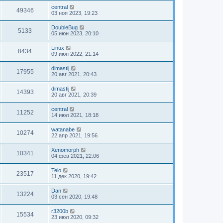
central
49346
03 ноя 2023, 19:23
DoubleBug
5133
05 июн 2023, 20:10
Linux
8434
09 июн 2022, 21:14
dimastij
17955
20 авг 2021, 20:43
dimastij
14393
20 авг 2021, 20:39
central
11252
14 июл 2021, 18:18
watanabe
10274
22 апр 2021, 19:56
Xenomorph
10341
04 фев 2021, 22:06
Telo
23517
11 дек 2020, 19:42
Dan
13224
03 сен 2020, 19:48
r3200b
15534
23 июл 2020, 09:32