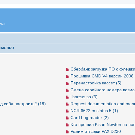
ики.
NA/GBRU
Сбербанк загрузка ПО с флешки
Прошивка CMD V4 версии 2008 
Перенастройка кассет (5)
Смена серийного номера возмо
libarcus.so (3)
д себя настроить? (19)
Request documentation and manu
NCR 6622 m status 5 (1)
Card Log reader (2)
Кто прошил Kisan Newton на но
Режим отладки PAX D230