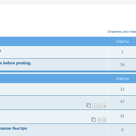
ширенный поиск
Отметить все тем
ОТВЕТЫ
к
1
 before posting.
16
ОТВЕТЫ
13
47
1
2
3
31
1
2
ишком быстро
0