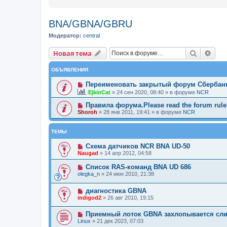
BNA/GBNA/GBRU
Модератор:
central
Новая тема
Поиск
Рас
Н
о
в
а
я
т
е
м
а
ОБЪЯВЛЕНИЯ
Переименовать закрытый форум Сбербан
EjkinCat
»
24 сен 2020, 08:40
» в форуме
NCR
Правила форума.Please read the forum rules
Shoroh
»
28 янв 2011, 19:41
» в форуме
NCR
ТЕМЫ
Схема датчиков NCR BNA UD-50
Naugad
»
14 апр 2012, 04:58
Список RAS-команд BNA UD 686
olegka_n
»
24 июн 2010, 21:38
диагностика GBNA
indigod2
»
26 авг 2010, 19:15
Приемный лоток GBNA захлопывается сл
Linux
»
21 дек 2023, 07:03