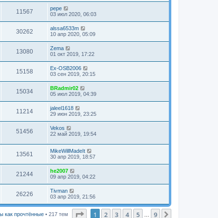
pepe
11567
03 июл 2020, 06:03
alssa6533m
30262
10 апр 2020, 05:09
Zema
13080
01 окт 2019, 17:22
Ex-OSB2006
15158
03 сен 2019, 20:15
BRadmir02
15034
05 июл 2019, 04:39
jaleel1618
11214
29 июн 2019, 23:25
Vekos
51456
22 май 2019, 19:54
MikeWillMadeIt
13561
30 апр 2019, 18:57
he2007
21244
09 апр 2019, 04:22
Tivman
26226
03 апр 2019, 21:56
Страница
1
из
9
1
2
3
4
5
9
След.
ы как прочтённые
• 217 тем
…