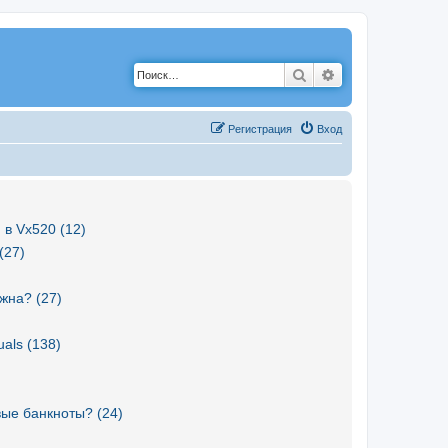
Поиск
Расширенный по
Р
е
г
и
с
т
р
а
ц
и
я
Вход
 в Vx520 (12)
(27)
жна? (27)
als (138)
вые банкноты? (24)