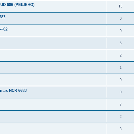
 UD-686 (РЕШЕНО)
13
683
0
S=02
0
6
2
1
0
чных NCR 6683
0
7
2
3