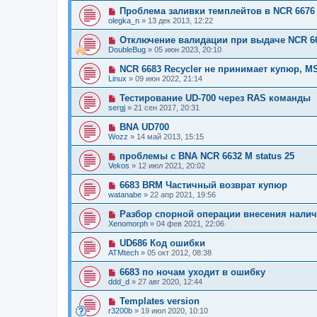
Проблема заливки темплейтов в NCR 6676
olegka_n
»
13 дек 2013, 12:22
Отключение валидации при выдаче NCR 6
DoubleBug
»
05 июн 2023, 20:10
NCR 6683 Recycler не принимает купюр, M
Linux
»
09 июн 2022, 21:14
Тестирование UD-700 через RAS команды
sergj
»
21 сен 2017, 20:31
BNA UD700
Wozz
»
14 май 2013, 15:15
проблемы с BNA NCR 6632 M status 25
Vekos
»
12 июл 2021, 20:02
6683 BRM Частичный возврат купюр
watanabe
»
22 апр 2021, 19:56
Разбор спорной операции внесения нали
Xenomorph
»
04 фев 2021, 22:06
UD686 Код ошибки
ATMtech
»
05 окт 2012, 08:38
6683 по ночам уходит в ошибку
ddd_d
»
27 авг 2020, 12:44
Templates version
r3200b
»
19 июл 2020, 10:10