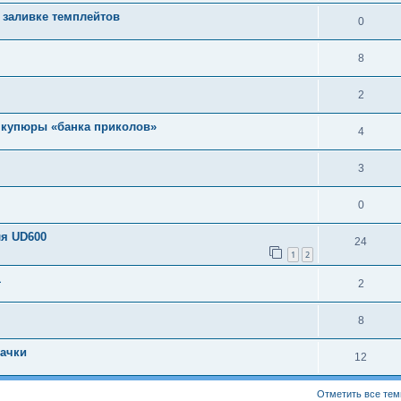
и заливке темплейтов
0
8
2
 купюры «банка приколов»
4
3
0
ля UD600
24
1
2
1
2
8
пачки
12
Отметить все тем