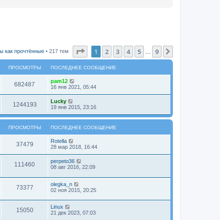
Страница
1
из
9
1
2
3
4
5
9
След.
ы как прочтённые
• 217 тем
…
ПРОСМОТРЫ
ПОСЛЕДНЕЕ СООБЩЕНИЕ
pam12
682487
16 янв 2021, 05:44
Lucky
1244193
19 янв 2015, 23:16
ПРОСМОТРЫ
ПОСЛЕДНЕЕ СООБЩЕНИЕ
Rotella
37479
28 мар 2018, 16:44
perpeto36
111460
08 авг 2016, 22:09
olegka_n
73377
02 ноя 2015, 20:25
Linux
15050
21 дек 2023, 07:03