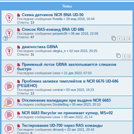
Темы
Схема датчиков NCR BNA UD-50
Последнее сообщение
Rotella
«
28 мар 2018, 16:44
Ответы:
13
Список RAS-команд BNA UD 686
Последнее сообщение
perpeto36
«
08 авг 2016, 22:09
Ответы:
47
1
2
3
диагностика GBNA
Последнее сообщение
olegka_n
«
02 ноя 2015, 20:25
Ответы:
31
1
2
Приемный лоток GBNA захлопывается слишком
быстро
Последнее сообщение
Linux
«
21 дек 2023, 07:03
Проблема заливки темплейтов в NCR 6676 UD-686
(РЕШЕНО)
Последнее сообщение
central
«
03 ноя 2023, 19:23
Ответы:
13
Отключение валидации при выдаче NCR 6683
Последнее сообщение
DoubleBug
«
05 июн 2023, 20:10
NCR 6683 Recycler не принимает купюр, MS=02
Последнее сообщение
Linux
«
09 июн 2022, 21:14
Тестирование UD-700 через RAS команды
Последнее сообщение
dimastij
«
20 авг 2021, 20:43
Ответы:
6