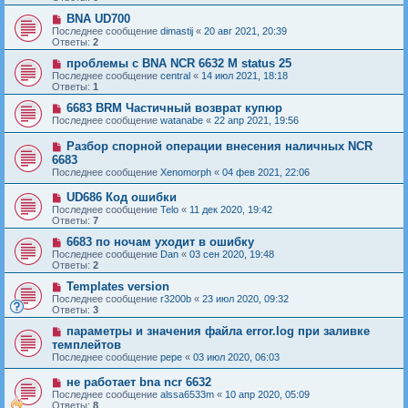
BNA UD700
Последнее сообщение
dimastij
«
20 авг 2021, 20:39
Ответы:
2
проблемы с BNA NCR 6632 M status 25
Последнее сообщение
central
«
14 июл 2021, 18:18
Ответы:
1
6683 BRM Частичный возврат купюр
Последнее сообщение
watanabe
«
22 апр 2021, 19:56
Разбор спорной операции внесения наличных NCR
6683
Последнее сообщение
Xenomorph
«
04 фев 2021, 22:06
UD686 Код ошибки
Последнее сообщение
Telo
«
11 дек 2020, 19:42
Ответы:
7
6683 по ночам уходит в ошибку
Последнее сообщение
Dan
«
03 сен 2020, 19:48
Ответы:
2
Templates version
Последнее сообщение
r3200b
«
23 июл 2020, 09:32
Ответы:
3
параметры и значения файла error.log при заливке
темплейтов
Последнее сообщение
pepe
«
03 июл 2020, 06:03
не работает bna ncr 6632
Последнее сообщение
alssa6533m
«
10 апр 2020, 05:09
Ответы:
8