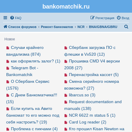
bankomatchik.ru
Регистрация
FAQ
Р
е
г
и
с
т
р
а
ц
и
я
Вход
П
Список форумов
Ремонт банкоматов
NCR
BNA/GBNA/GBRU
о
Новое
и
Случаи крайнего
Сбербанк загрузка ПО с
с
вандализма (874)
флешки в Vx520 (12)
к
как оформлять залог? (1)
Прошивка CMD V4 версии
Telegram Bot -
2008 (27)
Bankomatchik
Перенастройка кассет (5)
О Сбербанк Сервис
Смена серийного номера
(1576)
возможна? (27)
С Днем Банкоматчика!!!
libarcus.so (3)
(15)
Request documentation and
Если купить на Авито
manuals (138)
банкомат то его можно под
NCR 6622 m status 5 (1)
себя настроить? (19)
Card Log reader (2)
Проблема с пикчами (4)
Кто прошил Kisan Newton на