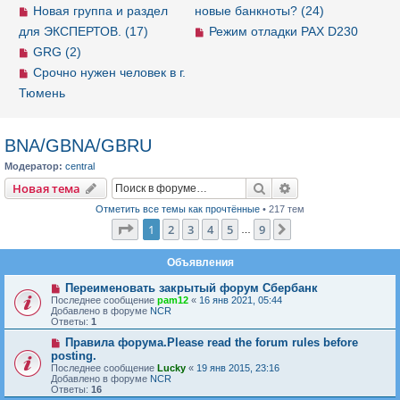
Новая группа и раздел
новые банкноты? (24)
для ЭКСПЕРТОВ. (17)
Режим отладки PAX D230
GRG (2)
Срочно нужен человек в г.
Тюмень
BNA/GBNA/GBRU
Модератор:
central
Новая тема
Поиск
Расширенный пои
Н
о
в
а
я
т
е
м
а
Отметить все темы как прочтённые
• 217 тем
Страница
1
из
9
1
2
3
4
5
9
След.
…
Объявления
Переименовать закрытый форум Сбербанк
Последнее сообщение
pam12
«
16 янв 2021, 05:44
Добавлено в форуме
NCR
Ответы:
1
Правила форума.Please read the forum rules before
posting.
Последнее сообщение
Lucky
«
19 янв 2015, 23:16
Добавлено в форуме
NCR
Ответы:
16