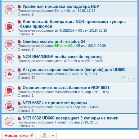
Удаленная прошивка валидатора RBV
Последнее сообщение
Zema
«
01 окт 2019, 17:22
Ответы:
2
Kommersant. Валидаторы NCR принимают купюры
«банка приколов»
Последнее сообщение
Ex-OSB2006
«
03 сен 2019, 20:15
Ответы:
4
Ошибка escrow unit m-status 24
Последнее сообщение
BRadmir02
«
05 июл 2019, 04:39
Ответы:
3
NCR BNA/GBNA media cassette repairing
Последнее сообщение
jaleel1618
«
29 июн 2019, 23:25
Актуальная версия шаблонов (template) для UD600
Последнее сообщение
Vekos
«
22 май 2019, 19:54
Ответы:
24
1
2
Ограничение вноса на банкомате NCR 6631
Последнее сообщение
MikeWillMadeIt
«
30 апр 2019, 18:57
Ответы:
2
NCR 6687 не принимает купюры
Последнее сообщение
he2007
«
09 апр 2019, 04:22
Ответы:
8
NCR 6632 UD600 возвращает 3 купюры из пачки
Последнее сообщение
Tivman
«
03 апр 2019, 21:56
Ответы:
12
Новая тема
Н
о
в
а
я
т
е
м
а