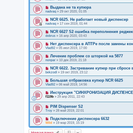
Выдана не та купюра
nadvaq
»
29 окт 2020, 01:05
NCR 6625. Не работает новый диспенсер
nadvaq
»
17 сен 2019, 01:44
NCR 6627 S2 ошибка переполнения реджек
dobrus
»
16 апр 2020, 03:43
Нет диспенсера в АПТРе после замены ко
Vlad92
»
05 июл 2019, 17:00
Лечение проблем со шторкой на 5877
nonpar
»
10 дек 2019, 21:18
NCR 6622. Застревание купюр при сбросе 
bekzodI
»
19 окт 2019, 23:12
Большая отбраковка купюр NCR 6625
Vlad92
»
06 май 2019, 14:56
Инструкция "СИНХРОНИЗАЦИЯ ДИСПЕНСЕ
f119b
»
29 апр 2011, 22:43
PIM Dispenser S2
Troy
»
28 май 2019, 22:01
Подключение диспенсера 6632
Wild
»
19 мар 2019, 15:19
Новая тема
Н
о
в
а
я
т
е
м
а