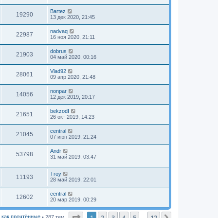
Bartez
19290
13 дек 2020, 21:45
nadvaq
22987
16 ноя 2020, 21:11
dobrus
21903
04 май 2020, 00:16
Vlad92
28061
09 апр 2020, 21:48
nonpar
14056
12 дек 2019, 20:17
bekzodI
21651
26 окт 2019, 14:23
central
21045
07 июн 2019, 21:24
Andr
53798
31 май 2019, 03:47
Troy
11193
28 май 2019, 22:01
central
12602
20 мар 2019, 00:29
Страница
1
из
12
1
2
3
4
5
12
След.
 как прочтённые
• 287 тем
…