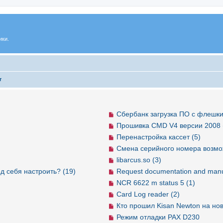
ики.
r
Сбербанк загрузка ПО с флешки
Прошивка CMD V4 версии 2008 
Перенастройка кассет (5)
Смена серийного номера возмо
libarcus.so (3)
д себя настроить? (19)
Request documentation and manu
NCR 6622 m status 5 (1)
Card Log reader (2)
Кто прошил Kisan Newton на но
Режим отладки PAX D230