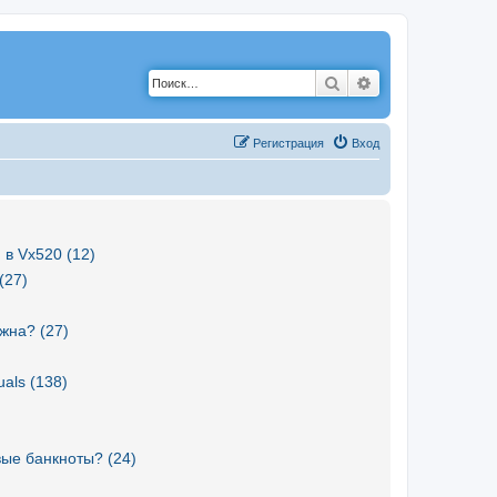
Поиск
Расширенный по
Р
е
г
и
с
т
р
а
ц
и
я
Вход
 в Vx520 (12)
(27)
жна? (27)
als (138)
вые банкноты? (24)