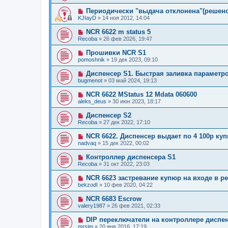
Периодически "выдача отклонена"(решено
KJIayD
»
14 ноя 2012, 14:04
NCR 6622 m status 5
Recoba
»
26 фев 2026, 19:47
Прошивки NCR S1
pomoshnik
»
19 дек 2023, 09:10
Диспенсер S1. Быстрая заливка параметр
bugmenot
»
03 май 2024, 19:13
NCR 6622 MStatus 12 Mdata 060600
aleks_deus
»
30 июн 2023, 18:17
Диспенсер S2
Recoba
»
27 дек 2022, 17:10
NCR 6622. Диспенсер выдает по 4 100р куп
nadvaq
»
15 дек 2022, 00:02
Контроллер диспенсера S1
Recoba
»
31 окт 2022, 23:03
NCR 6623 застревание купюр на входе в р
bekzodI
»
10 фев 2020, 04:22
NCR 6683 Escrow
valery1987
»
26 фев 2021, 02:33
DIP переключатели на контроллере диспе
mrsim
»
20 янв 2016, 17:19