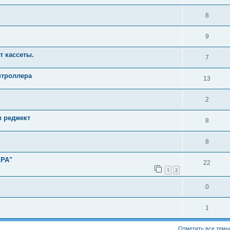
8
9
т кассеты.
7
нтроллера
13
2
в реджект
8
8
РА"
22
1
2
0
1
Отметить все темы