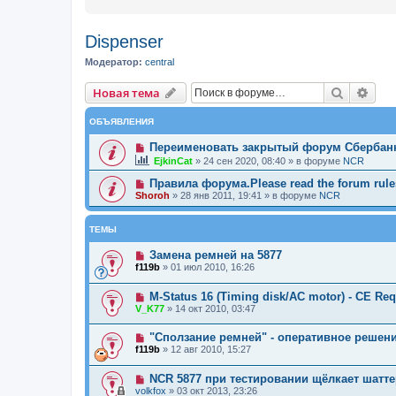
Dispenser
Модератор:
central
Новая тема
Поиск
Рас
Н
о
в
а
я
т
е
м
а
ОБЪЯВЛЕНИЯ
Переименовать закрытый форум Сбербан
EjkinCat
»
24 сен 2020, 08:40
» в форуме
NCR
Правила форума.Please read the forum rules
Shoroh
»
28 янв 2011, 19:41
» в форуме
NCR
ТЕМЫ
Замена ремней на 5877
f119b
»
01 июл 2010, 16:26
M-Status 16 (Timing disk/AC motor) - CE Req
V_K77
»
14 окт 2010, 03:47
"Сползание ремней" - оперативное решени
f119b
»
12 авг 2010, 15:27
NCR 5877 при тестировании щёлкает шатт
volkfox
»
03 окт 2013, 23:26