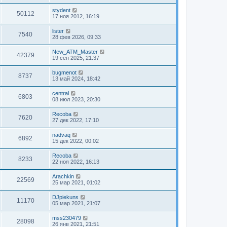
stydent
50112
17 ноя 2012, 16:19
lister
7540
28 фев 2026, 09:33
New_ATM_Master
42379
19 сен 2025, 21:37
bugmenot
8737
13 май 2024, 18:42
central
6803
08 июл 2023, 20:30
Recoba
7620
27 дек 2022, 17:10
nadvaq
6892
15 дек 2022, 00:02
Recoba
8233
22 ноя 2022, 16:13
Arachkin
22569
25 мар 2021, 01:02
DJpiekuns
11170
05 мар 2021, 21:07
mss230479
28098
26 янв 2021, 21:51