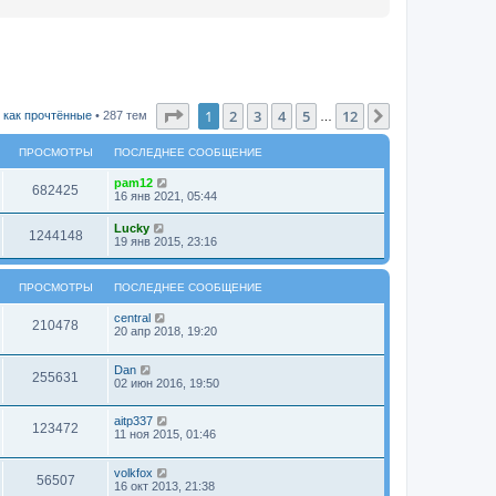
Страница
1
из
12
1
2
3
4
5
12
След.
 как прочтённые
• 287 тем
…
ПРОСМОТРЫ
ПОСЛЕДНЕЕ СООБЩЕНИЕ
pam12
682425
16 янв 2021, 05:44
Lucky
1244148
19 янв 2015, 23:16
ПРОСМОТРЫ
ПОСЛЕДНЕЕ СООБЩЕНИЕ
central
210478
20 апр 2018, 19:20
Dan
255631
02 июн 2016, 19:50
aitp337
123472
11 ноя 2015, 01:46
volkfox
56507
16 окт 2013, 21:38