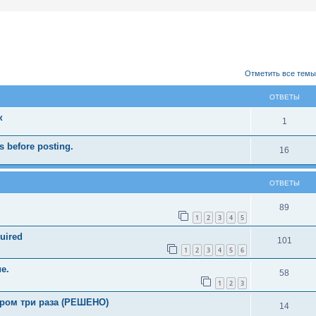
ширенный поиск
Отметить все темы
ОТВЕТЫ
к
1
 before posting.
16
ОТВЕТЫ
89
1
2
3
4
5
uired
101
1
2
3
4
5
6
е.
58
1
2
3
ером три раза (РЕШЕНО)
14