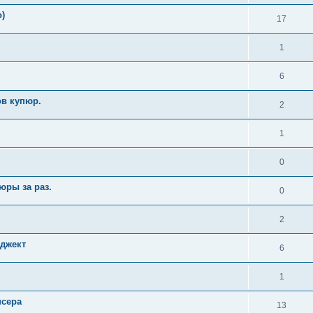
)
17
1
6
ов купюр.
2
1
0
юры за раз.
0
2
еджект
6
1
нсера
13