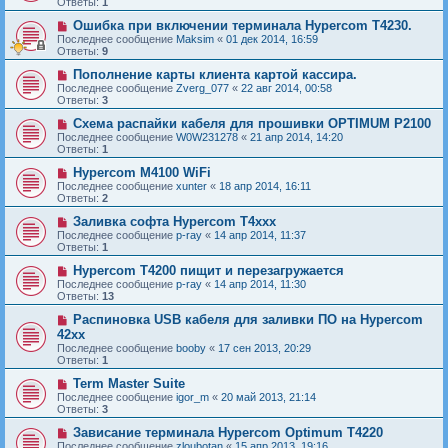
Ответы:
1
Ошибка при включении терминала Hypercom T4230.
Последнее сообщение
Maksim
«
01 дек 2014, 16:59
Ответы:
9
Пополнение карты клиента картой кассира.
Последнее сообщение
Zverg_077
«
22 авг 2014, 00:58
Ответы:
3
Схема распайки кабеля для прошивки OPTIMUM P2100
Последнее сообщение
W0W231278
«
21 апр 2014, 14:20
Ответы:
1
Hypercom M4100 WiFi
Последнее сообщение
xunter
«
18 апр 2014, 16:11
Ответы:
2
Заливка софта Hypercom T4xxx
Последнее сообщение
p-ray
«
14 апр 2014, 11:37
Ответы:
1
Hypercom T4200 пищит и перезагружается
Последнее сообщение
p-ray
«
14 апр 2014, 11:30
Ответы:
13
Распиновка USB кабеля для заливки ПО на Hypercom
42хх
Последнее сообщение
booby
«
17 сен 2013, 20:29
Ответы:
1
Term Master Suite
Последнее сообщение
igor_m
«
20 май 2013, 21:14
Ответы:
3
Зависание терминала Hypercom Optimum T4220
Последнее сообщение
zloubotan
«
15 апр 2013, 19:16