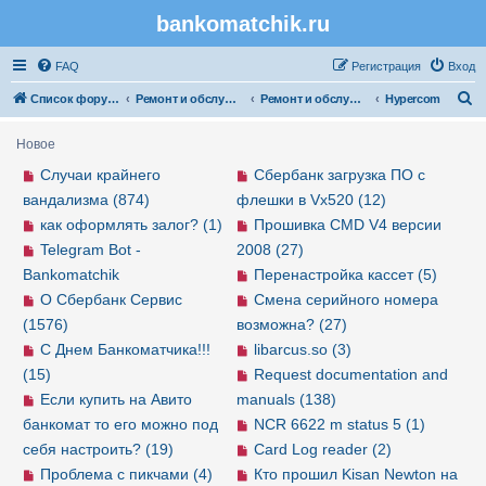
bankomatchik.ru
Регистрация
FAQ
Р
е
г
и
с
т
р
а
ц
и
я
Вход
П
Список форумов
Ремонт и обслуживание банковской техники
Ремонт и обслуживание POS-терминалов
Hypercom
о
Новое
и
Случаи крайнего
Сбербанк загрузка ПО с
с
вандализма (874)
флешки в Vx520 (12)
к
как оформлять залог? (1)
Прошивка CMD V4 версии
Telegram Bot -
2008 (27)
Bankomatchik
Перенастройка кассет (5)
О Сбербанк Сервис
Смена серийного номера
(1576)
возможна? (27)
С Днем Банкоматчика!!!
libarcus.so (3)
(15)
Request documentation and
Если купить на Авито
manuals (138)
банкомат то его можно под
NCR 6622 m status 5 (1)
себя настроить? (19)
Card Log reader (2)
Проблема с пикчами (4)
Кто прошил Kisan Newton на