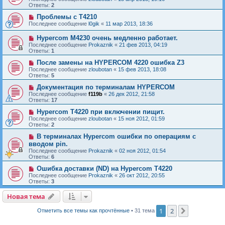
Ответы:
2
Проблемы с T4210
Последнее сообщение
l0gik
«
11 мар 2013, 18:36
Hypercom M4230 очень медленно работает.
Последнее сообщение
Prokaznik
«
21 фев 2013, 04:19
Ответы:
1
После замены на HYPERCOM 4220 ошибка Z3
Последнее сообщение
zloubotan
«
15 фев 2013, 18:08
Ответы:
5
Документация по терминалам HYPERCOM
Последнее сообщение
f119b
«
26 дек 2012, 21:58
Ответы:
17
Hypercom T4220 при включении пищит.
Последнее сообщение
zloubotan
«
15 ноя 2012, 01:59
Ответы:
2
В терминалах Hypercom ошибки по операциям с
вводом pin.
Последнее сообщение
Prokaznik
«
02 ноя 2012, 01:54
Ответы:
6
Ошибка доставки (ND) на Hypercom T4220
Последнее сообщение
Prokaznik
«
26 окт 2012, 20:55
Ответы:
3
Новая тема
Н
о
в
а
я
т
е
м
а
1
2
След.
Отметить все темы как прочтённые
• 31 тема