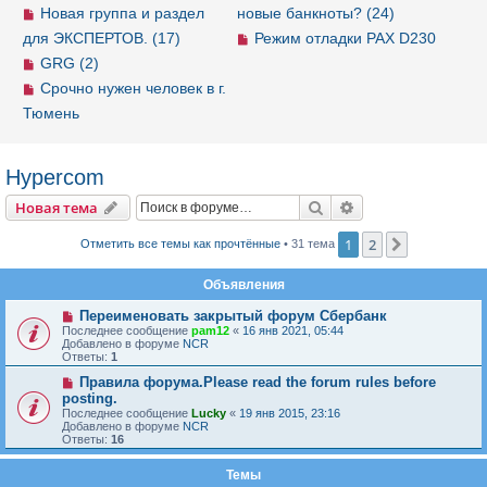
Новая группа и раздел
новые банкноты? (24)
для ЭКСПЕРТОВ. (17)
Режим отладки PAX D230
GRG (2)
Срочно нужен человек в г.
Тюмень
Hypercom
Новая тема
Поиск
Расширенный пои
Н
о
в
а
я
т
е
м
а
1
2
След.
Отметить все темы как прочтённые
• 31 тема
Объявления
Переименовать закрытый форум Сбербанк
Последнее сообщение
pam12
«
16 янв 2021, 05:44
Добавлено в форуме
NCR
Ответы:
1
Правила форума.Please read the forum rules before
posting.
Последнее сообщение
Lucky
«
19 янв 2015, 23:16
Добавлено в форуме
NCR
Ответы:
16
Темы