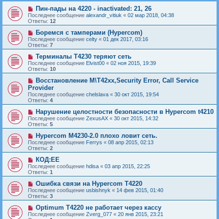
Пин-пады на 4220 - inactivated: 21, 26
Последнее сообщение
alexandr_vitiuk
«
02 мар 2018, 04:38
Ответы:
12
Боремся с тамперами (Hypercom)
Последнее сообщение
celty
«
01 дек 2017, 03:16
Ответы:
7
Терминалы Т4230 теряют сеть
Последнее сообщение
Elvist00
«
02 ноя 2015, 19:39
Ответы:
10
Воcстановление M\T42xx,Security Error, Call Service
Provider
Последнее сообщение
chelslava
«
30 окт 2015, 19:54
Ответы:
4
Нарушение целостности безопасности в Hypercom t4210
Последнее сообщение
ZexusAX
«
30 окт 2015, 14:32
Ответы:
5
Hypercom M4230-2.0 плохо ловит сеть.
Последнее сообщение
Ferrys
«
08 апр 2015, 02:13
Ответы:
2
КОД:ЕЕ
Последнее сообщение
hdisa
«
03 апр 2015, 22:25
Ответы:
1
Ошибка связи на Hypercom T4220
Последнее сообщение
usbishnyk
«
14 фев 2015, 01:40
Ответы:
3
Optimum T4220 не работает через кассу
Последнее сообщение
Zverg_077
«
20 янв 2015, 23:21