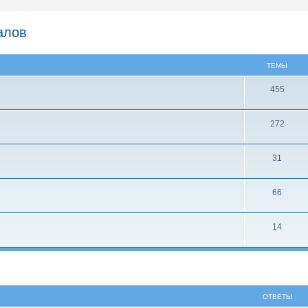
алов
ТЕМЫ
455
272
31
66
14
ширенный поиск
ОТВЕТЫ