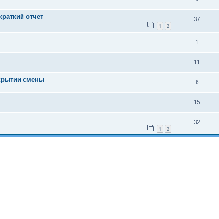
 краткий отчет
37
1
2
1
11
акрытии смены
6
15
32
1
2