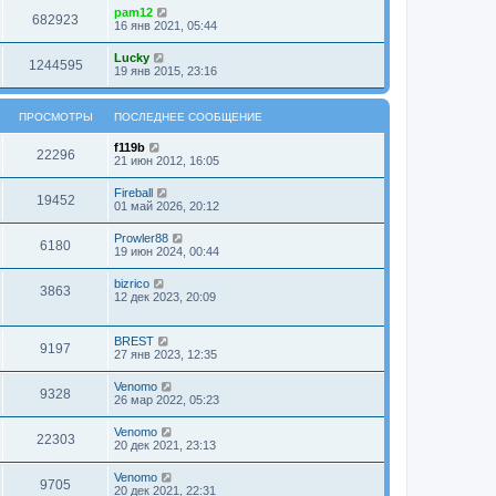
с
н
с
pam12
е
о
е
682923
л
16 янв 2021, 05:44
н
о
м
е
и
б
у
д
ю
щ
Lucky
с
н
1244595
е
19 янв 2015, 23:16
о
е
н
о
м
и
б
у
ю
щ
с
ПРОСМОТРЫ
ПОСЛЕДНЕЕ СООБЩЕНИЕ
е
о
н
о
f119b
и
б
22296
21 июн 2012, 16:05
ю
щ
е
Fireball
н
19452
01 май 2026, 20:12
и
ю
Prowler88
6180
19 июн 2024, 00:44
bizrico
3863
12 дек 2023, 20:09
BREST
9197
27 янв 2023, 12:35
Venomo
9328
26 мар 2022, 05:23
Venomo
22303
20 дек 2021, 23:13
Venomo
9705
20 дек 2021, 22:31