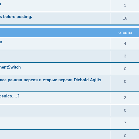
к
1
 before posting.
16
ОТВЕТЫ
в
4
3
entSwitch
0
лее ранняя версия и старые версии Diebold Agilis
0
enico....?
2
0
7
0