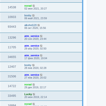
norad
14538
02 июн 2021, 20:27
booby
10933
06 май 2021, 23:59
alkohol120
93443
06 окт 2020, 15:56
atm_service
13296
20 сен 2020, 23:44
atm_service
11705
29 апр 2020, 02:50
atm_service
34655
17 фев 2020, 19:04
booby
12407
28 янв 2020, 02:28
atm_service
31506
27 янв 2020, 20:02
norad
14722
29 дек 2019, 22:17
Lucky
33495
20 июн 2019, 22:14
norad
16884