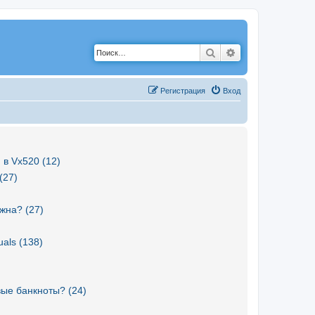
Поиск
Расширенный по
Р
е
г
и
с
т
р
а
ц
и
я
Вход
 в Vx520 (12)
(27)
жна? (27)
als (138)
вые банкноты? (24)