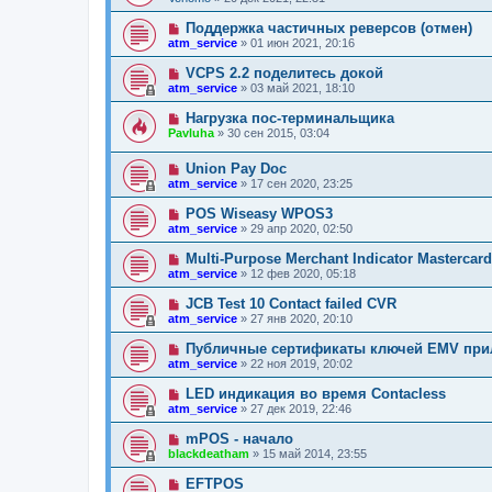
Поддержка частичных реверсов (отмен)
atm_service
»
01 июн 2021, 20:16
VCPS 2.2 поделитесь докой
atm_service
»
03 май 2021, 18:10
Нагрузка пос-терминальщика
Pavluha
»
30 сен 2015, 03:04
Union Pay Doc
atm_service
»
17 сен 2020, 23:25
POS Wiseasy WPOS3
atm_service
»
29 апр 2020, 02:50
Multi-Purpose Merchant Indicator Mastercard
atm_service
»
12 фев 2020, 05:18
JCB Test 10 Contact failed CVR
atm_service
»
27 янв 2020, 20:10
Публичные сертификаты ключей EMV при
atm_service
»
22 ноя 2019, 20:02
LED индикация во время Contacless
atm_service
»
27 дек 2019, 22:46
mPOS - начало
blackdeatham
»
15 май 2014, 23:55
EFTPOS