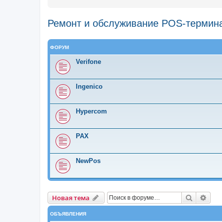
Ремонт и обслуживание POS-термин
ФОРУМ
Verifone
Ingenico
Hypercom
PAX
NewPos
Новая тема
Поиск
Рас
Н
о
в
а
я
т
е
м
а
ОБЪЯВЛЕНИЯ