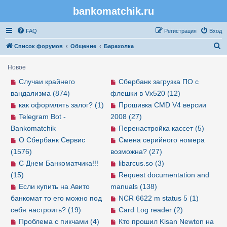
bankomatchik.ru
Регистрация
FAQ
Р
е
г
и
с
т
р
а
ц
и
я
Вход
П
Список форумов
Общение
Барахолка
о
Новое
и
Случаи крайнего
Сбербанк загрузка ПО с
с
вандализма (874)
флешки в Vx520 (12)
к
как оформлять залог? (1)
Прошивка CMD V4 версии
Telegram Bot -
2008 (27)
Bankomatchik
Перенастройка кассет (5)
О Сбербанк Сервис
Смена серийного номера
(1576)
возможна? (27)
С Днем Банкоматчика!!!
libarcus.so (3)
(15)
Request documentation and
Если купить на Авито
manuals (138)
банкомат то его можно под
NCR 6622 m status 5 (1)
себя настроить? (19)
Card Log reader (2)
Проблема с пикчами (4)
Кто прошил Kisan Newton на