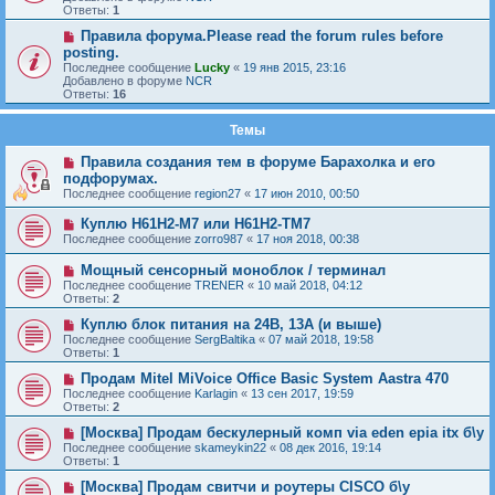
Ответы:
1
Правила форума.Please read the forum rules before
posting.
Последнее сообщение
Lucky
«
19 янв 2015, 23:16
Добавлено в форуме
NCR
Ответы:
16
Темы
Правила создания тем в форуме Барахолка и его
подфорумах.
Последнее сообщение
region27
«
17 июн 2010, 00:50
Куплю H61H2-M7 или H61H2-ТM7
Последнее сообщение
zorro987
«
17 ноя 2018, 00:38
Мощный сенсорный моноблок / терминал
Последнее сообщение
TRENER
«
10 май 2018, 04:12
Ответы:
2
Куплю блок питания на 24В, 13А (и выше)
Последнее сообщение
SergBaltika
«
07 май 2018, 19:58
Ответы:
1
Продам Mitel MiVoice Office Basic System Aastra 470
Последнее сообщение
Karlagin
«
13 сен 2017, 19:59
Ответы:
2
[Москва] Продам бескулерный комп via eden epia itx б\у
Последнее сообщение
skameykin22
«
08 дек 2016, 19:14
Ответы:
1
[Москва] Продам свитчи и роутеры CISCO б\у