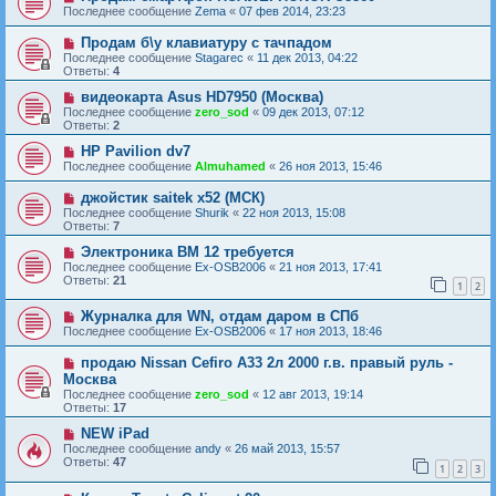
Последнее сообщение
Zema
«
07 фев 2014, 23:23
Продам б\у клавиатуру с тачпадом
Последнее сообщение
Stagarec
«
11 дек 2013, 04:22
Ответы:
4
видеокарта Asus HD7950 (Москва)
Последнее сообщение
zero_sod
«
09 дек 2013, 07:12
Ответы:
2
HP Pavilion dv7
Последнее сообщение
Almuhamed
«
26 ноя 2013, 15:46
джойстик saitek x52 (МСК)
Последнее сообщение
Shurik
«
22 ноя 2013, 15:08
Ответы:
7
Электроника ВМ 12 требуется
Последнее сообщение
Ex-OSB2006
«
21 ноя 2013, 17:41
Ответы:
21
1
2
Журналка для WN, отдам даром в СПб
Последнее сообщение
Ex-OSB2006
«
17 ноя 2013, 18:46
продаю Nissan Cefiro A33 2л 2000 г.в. правый руль -
Москва
Последнее сообщение
zero_sod
«
12 авг 2013, 19:14
Ответы:
17
NEW iPad
Последнее сообщение
andy
«
26 май 2013, 15:57
Ответы:
47
1
2
3