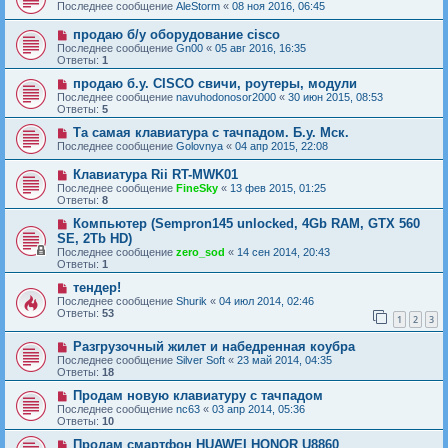
Последнее сообщение
AleStorm
«
08 ноя 2016, 06:45
продаю б/у оборудование cisco
Последнее сообщение
Gn00
«
05 авг 2016, 16:35
Ответы:
1
продаю б.у. CISCO свичи, роутеры, модули
Последнее сообщение
navuhodonosor2000
«
30 июн 2015, 08:53
Ответы:
5
Та самая клавиатура с тачпадом. Б.у. Мск.
Последнее сообщение
Golovnya
«
04 апр 2015, 22:08
Клавиатура Rii RT-MWK01
Последнее сообщение
FineSky
«
13 фев 2015, 01:25
Ответы:
8
Компьютер (Sempron145 unlocked, 4Gb RAM, GTX 560
SE, 2Tb HD)
Последнее сообщение
zero_sod
«
14 сен 2014, 20:43
Ответы:
1
тендер!
Последнее сообщение
Shurik
«
04 июл 2014, 02:46
Ответы:
53
1
2
3
Разгрузочный жилет и набедренная коубра
Последнее сообщение
Silver Soft
«
23 май 2014, 04:35
Ответы:
18
Продам новую клавиатуру с тачпадом
Последнее сообщение
nc63
«
03 апр 2014, 05:36
Ответы:
10
Продам смартфон HUAWEI HONOR U8860