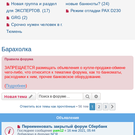
Новая группа и раздел
новые банкноты? (24)
для ЭКСПЕРТОВ. (17)
Режим отладки PAX D230
GRG (2)
Срочно нужен человек в г.
Тюмень
Барахолка
Правила форума
ЗАПРЕЩАЕТСЯ размещать объявления о купле-продаже-обмене
чего-либо, что относится к тематике форума, как то банкоматы,
расходники к ним, прочее банковское оборудование.
(
Подробнее
)
Новая тема
Поиск
Расширенный пои
Н
о
в
а
я
т
е
м
а
1
2
3
След.
Отметить все темы как прочтённые
• 56 тем
Объявления
Переименовать закрытый форум Сбербанк
Последнее сообщение
pam12
«
16 янв 2021, 05:44
Добавлено в форуме
NCR