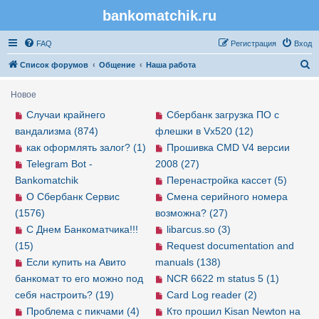
bankomatchik.ru
Регистрация
FAQ
Р
е
г
и
с
т
р
а
ц
и
я
Вход
П
Список форумов
Общение
Наша работа
о
Новое
и
Случаи крайнего
Сбербанк загрузка ПО с
с
вандализма (874)
флешки в Vx520 (12)
к
как оформлять залог? (1)
Прошивка CMD V4 версии
Telegram Bot -
2008 (27)
Bankomatchik
Перенастройка кассет (5)
О Сбербанк Сервис
Смена серийного номера
(1576)
возможна? (27)
С Днем Банкоматчика!!!
libarcus.so (3)
(15)
Request documentation and
Если купить на Авито
manuals (138)
банкомат то его можно под
NCR 6622 m status 5 (1)
себя настроить? (19)
Card Log reader (2)
Проблема с пикчами (4)
Кто прошил Kisan Newton на