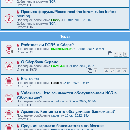
Добавлено в форуме
NCR
Ответы:
1
Правила форума.Please read the forum rules before
posting.
Последнее сообщение
Lucky
«
19 янв 2015, 23:16
Добавлено в форуме
NCR
Ответы:
16
Темы
Работает ли DORS в Сбере?
Последнее сообщение
blackdeatham
«
12 фев 2013, 09:04
Ответы:
41
1
2
3
О Сбербанк Сервис
Последнее сообщение
Pavel 333
«
21 ноя 2025, 06:27
Ответы:
1576
1
76
77
78
79
…
Как то так...
Последнее сообщение
f119b
«
23 окт 2024, 19:16
Ответы:
6
Узбекистан. Кто занимается обслуживанием NCR в
УЗбекистане?
Последнее сообщение
a_golomin
«
08 ноя 2022, 04:55
Ответы:
1
Армения. Контакты кто обслуживает банкоматы?
Последнее сообщение
cadesh
«
18 окт 2022, 15:44
Ответы:
2
Средняя зарплата банкоматчика по Москве
Последнее сообщение
Efremov
«
05 дек 2018, 16:06