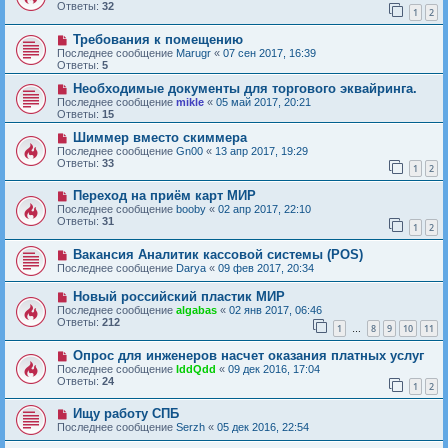
Ответы:
32
1
2
Требования к помещению
Последнее сообщение
Marugr
«
07 сен 2017, 16:39
Ответы:
5
Необходимые документы для торгового эквайринга.
Последнее сообщение
mikle
«
05 май 2017, 20:21
Ответы:
15
Шиммер вместо скиммера
Последнее сообщение
Gn00
«
13 апр 2017, 19:29
Ответы:
33
1
2
Переход на приём карт МИР
Последнее сообщение
booby
«
02 апр 2017, 22:10
Ответы:
31
1
2
Вакансия Аналитик кассовой системы (POS)
Последнее сообщение
Darya
«
09 фев 2017, 20:34
Новый российский пластик МИР
Последнее сообщение
algabas
«
02 янв 2017, 06:46
Ответы:
212
1
8
9
10
11
…
Опрос для инженеров насчет оказания платных услуг
Последнее сообщение
IddQdd
«
09 дек 2016, 17:04
Ответы:
24
1
2
Ищу работу СПБ
Последнее сообщение
Serzh
«
05 дек 2016, 22:54