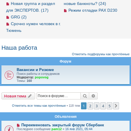
Новая группа и раздел
новые банкноты? (24)
для ЭКСПЕРТОВ. (17)
Режим отладки PAX D230
GRG (2)
Срочно нужен человек в г.
Тюмень
Наша работа
Отметить подфорумы как прочтённые
Форум
Вакансии и Резюме
Поиск работы и сотрудников
Модератор:
popovsg
Темы:
160
Новая тема
Поиск
Расширенный пои
Н
о
в
а
я
т
е
м
а
1
2
3
4
5
След.
Отметить все темы как прочтённые
• 118 тем
Объявления
Переименовать закрытый форум Сбербанк
Последнее сообщение
pam12
«
16 янв 2021, 05:44