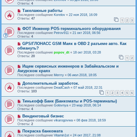
Ответы:
4
Такелажные работы
Последнее сообщение
Korelov
«
22 ноя 2018, 16:09
Ответы:
47
1
2
3
ФОТ Инженер POS-терминального оборудования
Последнее сообщение
Petrov911
«
21 окт 2018, 06:56
Ответы:
4
GPS/ГЛОНАСС GSM Маяк в OBD 2 разъеме авто. Как
обмануть?
Последнее сообщение
popov_dt
«
18 окт 2018, 03:28
Ответы:
20
1
2
Ищем сервисных инженеров в Забайкальском и
Амурском краях
Последнее сообщение
Merrry
«
06 июл 2018, 18:05
Дополнительный заработок.
Последнее сообщение
DeadCash
«
07 май 2018, 22:31
Ответы:
103
1
2
3
4
5
6
Тинькофф Банк (Банкоматы и POS-терминалы)
Последнее сообщение
Golovnya
«
23 мар 2018, 06:14
Ответы:
4
Вендинговый бизнес
Последнее сообщение
vikarogovwa
«
08 фев 2018, 18:59
Ответы:
2
Покраска банкомата
Последнее сообщение
Vitamin1st
«
24 окт 2017, 21:08