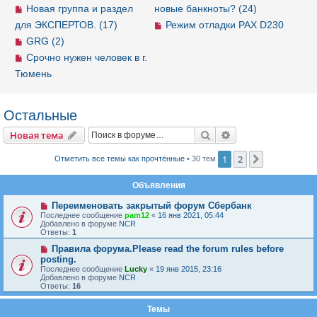
Новая группа и раздел
новые банкноты? (24)
для ЭКСПЕРТОВ. (17)
Режим отладки PAX D230
GRG (2)
Срочно нужен человек в г.
Тюмень
Остальные
Новая тема
Поиск
Расширенный пои
Н
о
в
а
я
т
е
м
а
1
2
След.
Отметить все темы как прочтённые
• 30 тем
Объявления
Переименовать закрытый форум Сбербанк
Последнее сообщение
pam12
«
16 янв 2021, 05:44
Добавлено в форуме
NCR
Ответы:
1
Правила форума.Please read the forum rules before
posting.
Последнее сообщение
Lucky
«
19 янв 2015, 23:16
Добавлено в форуме
NCR
Ответы:
16
Темы