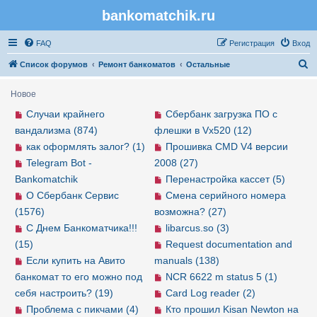
bankomatchik.ru
Регистрация
FAQ
Р
е
г
и
с
т
р
а
ц
и
я
Вход
П
Список форумов
Ремонт банкоматов
Остальные
о
Новое
и
Случаи крайнего
Сбербанк загрузка ПО с
с
вандализма (874)
флешки в Vx520 (12)
к
как оформлять залог? (1)
Прошивка CMD V4 версии
Telegram Bot -
2008 (27)
Bankomatchik
Перенастройка кассет (5)
О Сбербанк Сервис
Смена серийного номера
(1576)
возможна? (27)
С Днем Банкоматчика!!!
libarcus.so (3)
(15)
Request documentation and
Если купить на Авито
manuals (138)
банкомат то его можно под
NCR 6622 m status 5 (1)
себя настроить? (19)
Card Log reader (2)
Проблема с пикчами (4)
Кто прошил Kisan Newton на