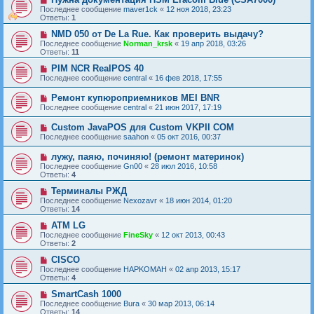
Последнее сообщение
maver1ck
«
12 ноя 2018, 23:23
Ответы:
1
NMD 050 от De La Rue. Как проверить выдачу?
Последнее сообщение
Norman_krsk
«
19 апр 2018, 03:26
Ответы:
11
PIM NCR RealPOS 40
Последнее сообщение
central
«
16 фев 2018, 17:55
Ремонт купюроприемников MEI BNR
Последнее сообщение
central
«
21 июн 2017, 17:19
Custom JavaPOS для Custom VKPII COM
Последнее сообщение
saahon
«
05 окт 2016, 00:37
лужу, паяю, починяю! (ремонт материнок)
Последнее сообщение
Gn00
«
28 июл 2016, 10:58
Ответы:
4
Терминалы РЖД
Последнее сообщение
Nexozavr
«
18 июн 2014, 01:20
Ответы:
14
АТМ LG
Последнее сообщение
FineSky
«
12 окт 2013, 00:43
Ответы:
2
CISCO
Последнее сообщение
HAPKOMAH
«
02 апр 2013, 15:17
Ответы:
4
SmartCash 1000
Последнее сообщение
Bura
«
30 мар 2013, 06:14
Ответы:
14