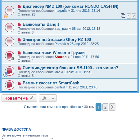
Диспенсер NMD 100 (банкомат RONDO CASH IN)
Последнее сообщение
magarila
«
31 янв 2013, 23:14
Ответы:
23
1
2
Банкоматы Banqit
Последнее сообщение
zap_paul
«
08 авг 2012, 18:13
Ответы:
8
Электронный кассир Glory RZ-100
Последнее сообщение
Parshik
«
25 апр 2012, 22:25
Банкоматчики Wincor в Грузии
Последнее сообщение
Shoroh
«
21 ноя 2011, 17:56
Ответы:
4
Счетчик-детектор банкнот SB-1100 - кто чинил?
Последнее сообщение
idro
«
10 окт 2011, 19:31
Ответы:
5
Ремонт кассет от SmartCash
Последнее сообщение
central
«
11 июл 2011, 23:45
Новая тема
Н
о
в
а
я
т
е
м
а
1
2
След.
Отметить все темы как прочтённые
• 30 тем
ПРАВА ДОСТУПА
Вы
не можете
начинать темы