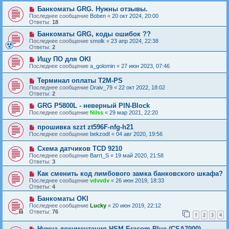
Банкоматы GRG. Нужны отзывы.
Последнее сообщение
Boben
«
20 окт 2024, 20:00
Ответы:
18
Банкоматы GRG, коды ошибок ??
Последнее сообщение
smolk
«
23 апр 2024, 22:38
Ответы:
2
Ищу ПО для OKI
Последнее сообщение
a_golomin
«
27 июн 2023, 07:46
Терминал оплаты T2M-PS
Последнее сообщение
Draiv_79
«
22 окт 2022, 18:02
Ответы:
2
GRG P5800L - неверный PIN-Block
Последнее сообщение
Nilss
«
29 мар 2021, 22:20
прошивка szzt zt596F-nfg-h21
Последнее сообщение
bekzodI
«
04 авг 2020, 19:56
Схема датчиков TCD 9210
Последнее сообщение
Barrt_S
«
19 май 2020, 21:58
Ответы:
3
Как сменить код лимбового замка банковского шкафа?
Последнее сообщение
vdvvdv
«
26 июн 2019, 18:33
Ответы:
4
Банкоматы OKI
Последнее сообщение
Lucky
«
20 июн 2019, 22:12
Ответы:
76
1
2
3
4
Нужна документация HSM Eracom Blue (CSA7000)