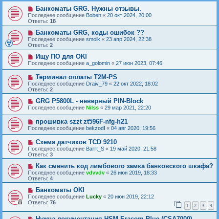
Банкоматы GRG. Нужны отзывы.
Последнее сообщение
Boben
«
20 окт 2024, 20:00
Ответы:
18
Банкоматы GRG, коды ошибок ??
Последнее сообщение
smolk
«
23 апр 2024, 22:38
Ответы:
2
Ищу ПО для OKI
Последнее сообщение
a_golomin
«
27 июн 2023, 07:46
Терминал оплаты T2M-PS
Последнее сообщение
Draiv_79
«
22 окт 2022, 18:02
Ответы:
2
GRG P5800L - неверный PIN-Block
Последнее сообщение
Nilss
«
29 мар 2021, 22:20
прошивка szzt zt596F-nfg-h21
Последнее сообщение
bekzodI
«
04 авг 2020, 19:56
Схема датчиков TCD 9210
Последнее сообщение
Barrt_S
«
19 май 2020, 21:58
Ответы:
3
Как сменить код лимбового замка банковского шкафа?
Последнее сообщение
vdvvdv
«
26 июн 2019, 18:33
Ответы:
4
Банкоматы OKI
Последнее сообщение
Lucky
«
20 июн 2019, 22:12
Ответы:
76
1
2
3
4
Нужна документация HSM Eracom Blue (CSA7000)