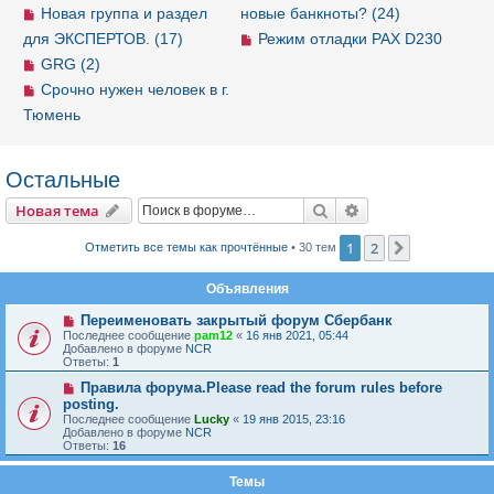
Новая группа и раздел
новые банкноты? (24)
для ЭКСПЕРТОВ. (17)
Режим отладки PAX D230
GRG (2)
Срочно нужен человек в г.
Тюмень
Остальные
Новая тема
Поиск
Расширенный пои
Н
о
в
а
я
т
е
м
а
1
2
След.
Отметить все темы как прочтённые
• 30 тем
Объявления
Переименовать закрытый форум Сбербанк
Последнее сообщение
pam12
«
16 янв 2021, 05:44
Добавлено в форуме
NCR
Ответы:
1
Правила форума.Please read the forum rules before
posting.
Последнее сообщение
Lucky
«
19 янв 2015, 23:16
Добавлено в форуме
NCR
Ответы:
16
Темы