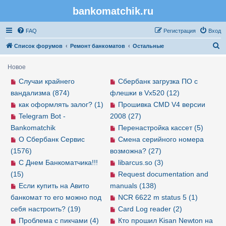
bankomatchik.ru
Регистрация
FAQ
Р
е
г
и
с
т
р
а
ц
и
я
Вход
П
Список форумов
Ремонт банкоматов
Остальные
о
Новое
и
Случаи крайнего
Сбербанк загрузка ПО с
с
вандализма (874)
флешки в Vx520 (12)
к
как оформлять залог? (1)
Прошивка CMD V4 версии
Telegram Bot -
2008 (27)
Bankomatchik
Перенастройка кассет (5)
О Сбербанк Сервис
Смена серийного номера
(1576)
возможна? (27)
С Днем Банкоматчика!!!
libarcus.so (3)
(15)
Request documentation and
Если купить на Авито
manuals (138)
банкомат то его можно под
NCR 6622 m status 5 (1)
себя настроить? (19)
Card Log reader (2)
Проблема с пикчами (4)
Кто прошил Kisan Newton на