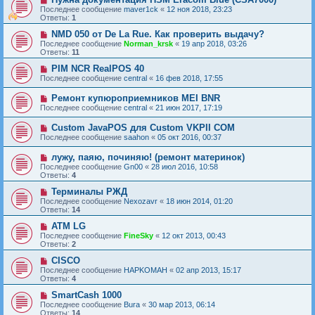
Последнее сообщение
maver1ck
«
12 ноя 2018, 23:23
Ответы:
1
NMD 050 от De La Rue. Как проверить выдачу?
Последнее сообщение
Norman_krsk
«
19 апр 2018, 03:26
Ответы:
11
PIM NCR RealPOS 40
Последнее сообщение
central
«
16 фев 2018, 17:55
Ремонт купюроприемников MEI BNR
Последнее сообщение
central
«
21 июн 2017, 17:19
Custom JavaPOS для Custom VKPII COM
Последнее сообщение
saahon
«
05 окт 2016, 00:37
лужу, паяю, починяю! (ремонт материнок)
Последнее сообщение
Gn00
«
28 июл 2016, 10:58
Ответы:
4
Терминалы РЖД
Последнее сообщение
Nexozavr
«
18 июн 2014, 01:20
Ответы:
14
АТМ LG
Последнее сообщение
FineSky
«
12 окт 2013, 00:43
Ответы:
2
CISCO
Последнее сообщение
HAPKOMAH
«
02 апр 2013, 15:17
Ответы:
4
SmartCash 1000
Последнее сообщение
Bura
«
30 мар 2013, 06:14
Ответы:
14