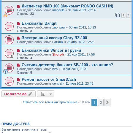
Диспенсер NMD 100 (банкомат RONDO CASH IN)
Последнее сообщение
magarila
«
31 янв 2013, 23:14
Ответы:
23
1
2
Банкоматы Banqit
Последнее сообщение
zap_paul
«
08 авг 2012, 18:13
Ответы:
8
Электронный кассир Glory RZ-100
Последнее сообщение
Parshik
«
25 апр 2012, 22:25
Банкоматчики Wincor в Грузии
Последнее сообщение
Shoroh
«
21 ноя 2011, 17:56
Ответы:
4
Счетчик-детектор банкнот SB-1100 - кто чинил?
Последнее сообщение
idro
«
10 окт 2011, 19:31
Ответы:
5
Ремонт кассет от SmartCash
Последнее сообщение
central
«
11 июл 2011, 23:45
Новая тема
Н
о
в
а
я
т
е
м
а
1
2
След.
Отметить все темы как прочтённые
• 30 тем
ПРАВА ДОСТУПА
Вы
не можете
начинать темы