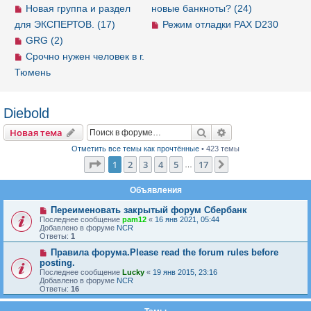
Новая группа и раздел
новые банкноты? (24)
для ЭКСПЕРТОВ. (17)
Режим отладки PAX D230
GRG (2)
Срочно нужен человек в г.
Тюмень
Diebold
Новая тема
Поиск
Расширенный пои
Н
о
в
а
я
т
е
м
а
Отметить все темы как прочтённые
• 423 темы
Страница
1
из
17
1
2
3
4
5
17
След.
…
Объявления
Переименовать закрытый форум Сбербанк
Последнее сообщение
pam12
«
16 янв 2021, 05:44
Добавлено в форуме
NCR
Ответы:
1
Правила форума.Please read the forum rules before
posting.
Последнее сообщение
Lucky
«
19 янв 2015, 23:16
Добавлено в форуме
NCR
Ответы:
16