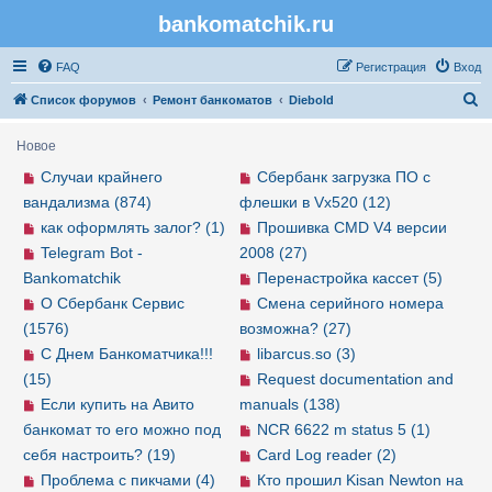
bankomatchik.ru
Регистрация
FAQ
Р
е
г
и
с
т
р
а
ц
и
я
Вход
П
Список форумов
Ремонт банкоматов
Diebold
о
Новое
и
Случаи крайнего
Сбербанк загрузка ПО с
с
вандализма (874)
флешки в Vx520 (12)
к
как оформлять залог? (1)
Прошивка CMD V4 версии
Telegram Bot -
2008 (27)
Bankomatchik
Перенастройка кассет (5)
О Сбербанк Сервис
Смена серийного номера
(1576)
возможна? (27)
С Днем Банкоматчика!!!
libarcus.so (3)
(15)
Request documentation and
Если купить на Авито
manuals (138)
банкомат то его можно под
NCR 6622 m status 5 (1)
себя настроить? (19)
Card Log reader (2)
Проблема с пикчами (4)
Кто прошил Kisan Newton на