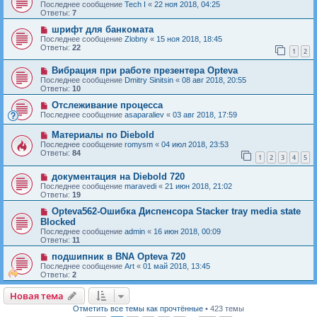
Последнее сообщение
Tech I
«
22 ноя 2018, 04:25
Ответы:
7
шрифт для банкомата
Последнее сообщение
Zlobny
«
15 ноя 2018, 18:45
Ответы:
22
1
2
Вибрация при работе презентера Opteva
Последнее сообщение
Dmitry Sinitsin
«
08 авг 2018, 20:55
Ответы:
10
Отслеживание процесса
Последнее сообщение
asaparaliev
«
03 авг 2018, 17:59
Материалы по Diebold
Последнее сообщение
romysm
«
04 июл 2018, 23:53
Ответы:
84
1
2
3
4
5
документация на Diebold 720
Последнее сообщение
maravedi
«
21 июн 2018, 21:02
Ответы:
19
Opteva562-Ошибка Диспенсора Stacker tray media state
Blocked
Последнее сообщение
admin
«
16 июн 2018, 00:09
Ответы:
11
подшипник в BNA Opteva 720
Последнее сообщение
Art
«
01 май 2018, 13:45
Ответы:
2
Новая тема
Н
о
в
а
я
т
е
м
а
Отметить все темы как прочтённые
• 423 темы