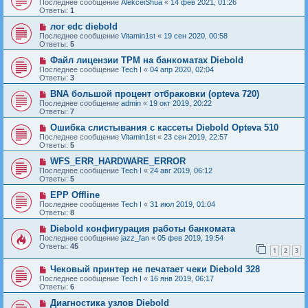
Последнее сообщение
AlekceiShua
«
14 фев 2021, 01:26
Ответы:
1
лог edc diebold
Последнее сообщение
Vitamin1st
«
19 сен 2020, 00:58
Ответы:
5
Файл лицензии TPM на банкоматах Diebold
Последнее сообщение
Tech I
«
04 апр 2020, 02:04
Ответы:
3
BNA большой процент отбраковки (opteva 720)
Последнее сообщение
admin
«
19 окт 2019, 20:22
Ответы:
7
Ошибка слистывания с кассеты Diebold Opteva 510
Последнее сообщение
Vitamin1st
«
23 сен 2019, 22:57
Ответы:
5
WFS_ERR_HARDWARE_ERROR
Последнее сообщение
Tech I
«
24 авг 2019, 06:12
Ответы:
5
EPP Offline
Последнее сообщение
Tech I
«
31 июл 2019, 01:04
Ответы:
8
Diebold конфигурация работы банкомата
Последнее сообщение
jazz_fan
«
05 фев 2019, 19:54
Ответы:
45
1
2
3
Чековый принтер не печатает чеки Diebold 328
Последнее сообщение
Tech I
«
16 янв 2019, 06:17
Ответы:
6
Диагностика узлов Diebold