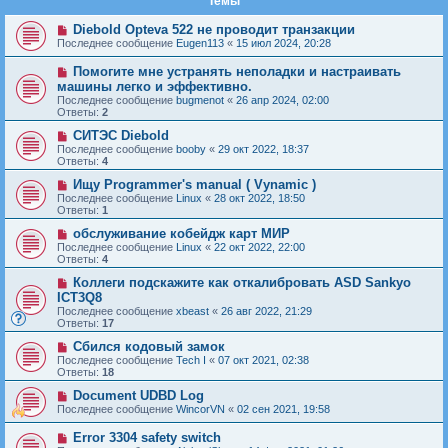
Темы
Diebold Opteva 522 не проводит транзакции
Последнее сообщение
Eugen113
«
15 июл 2024, 20:28
Помогите мне устранять неполадки и настраивать
машины легко и эффективно.
Последнее сообщение
bugmenot
«
26 апр 2024, 02:00
Ответы:
2
СИТЭС Diebold
Последнее сообщение
booby
«
29 окт 2022, 18:37
Ответы:
4
Ищу Programmer's manual ( Vynamic )
Последнее сообщение
Linux
«
28 окт 2022, 18:50
Ответы:
1
обслуживание кобейдж карт МИР
Последнее сообщение
Linux
«
22 окт 2022, 22:00
Ответы:
4
Коллеги подскажите как откалибровать ASD Sankyo
ICT3Q8
Последнее сообщение
xbeast
«
26 авг 2022, 21:29
Ответы:
17
Сбился кодовый замок
Последнее сообщение
Tech I
«
07 окт 2021, 02:38
Ответы:
18
Document UDBD Log
Последнее сообщение
WincorVN
«
02 сен 2021, 19:58
Error 3304 safety switch