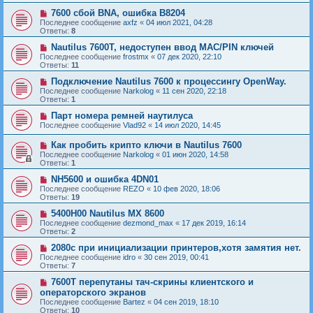
7600 сбой BNA, ошибка B8204
Последнее сообщение
axfz
«
04 июл 2021, 04:28
Ответы:
8
Nautilus 7600T, недоступен ввод МАС/PIN ключей
Последнее сообщение
frostmx
«
07 дек 2020, 22:10
Ответы:
11
Подключение Nautilus 7600 к процессингу OpenWay.
Последнее сообщение
Narkolog
«
11 сен 2020, 22:18
Ответы:
1
Парт номера ремней наутилуса
Последнее сообщение
Vlad92
«
14 июл 2020, 14:45
Как пробить крипто ключи в Nautilus 7600
Последнее сообщение
Narkolog
«
01 июн 2020, 14:58
Ответы:
1
NH5600 и ошибка 4DN01
Последнее сообщение
REZO
«
10 фев 2020, 18:06
Ответы:
19
5400H00 Nautilus MX 8600
Последнее сообщение
dezmond_max
«
17 дек 2019, 16:14
Ответы:
2
2080с при инициализации принтеров,хотя замятия нет.
Последнее сообщение
idro
«
30 сен 2019, 00:41
Ответы:
7
7600T перепутаны тач-скрины клиентского и
операторского экранов
Последнее сообщение
Bartez
«
04 сен 2019, 18:10
Ответы:
10