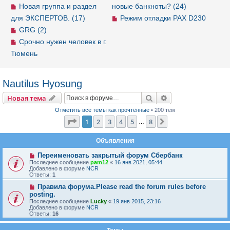
Новая группа и раздел
новые банкноты? (24)
для ЭКСПЕРТОВ. (17)
Режим отладки PAX D230
GRG (2)
Срочно нужен человек в г.
Тюмень
Nautilus Hyosung
Новая тема
Поиск
Расширенный пои
Н
о
в
а
я
т
е
м
а
Отметить все темы как прочтённые
• 200 тем
Страница
1
из
8
1
2
3
4
5
8
След.
…
Объявления
Переименовать закрытый форум Сбербанк
Последнее сообщение
pam12
«
16 янв 2021, 05:44
Добавлено в форуме
NCR
Ответы:
1
Правила форума.Please read the forum rules before
posting.
Последнее сообщение
Lucky
«
19 янв 2015, 23:16
Добавлено в форуме
NCR
Ответы:
16