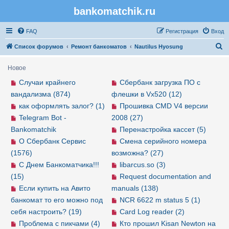
bankomatchik.ru
Регистрация
FAQ
Р
е
г
и
с
т
р
а
ц
и
я
Вход
П
Список форумов
Ремонт банкоматов
Nautilus Hyosung
о
Новое
и
Случаи крайнего
Сбербанк загрузка ПО с
с
вандализма (874)
флешки в Vx520 (12)
к
как оформлять залог? (1)
Прошивка CMD V4 версии
Telegram Bot -
2008 (27)
Bankomatchik
Перенастройка кассет (5)
О Сбербанк Сервис
Смена серийного номера
(1576)
возможна? (27)
С Днем Банкоматчика!!!
libarcus.so (3)
(15)
Request documentation and
Если купить на Авито
manuals (138)
банкомат то его можно под
NCR 6622 m status 5 (1)
себя настроить? (19)
Card Log reader (2)
Проблема с пикчами (4)
Кто прошил Kisan Newton на