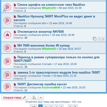
Смена шрифта на клиентском чеке Nautilus
Последнее сообщение
BRadmir02
«
08 июл 2019, 01:39
Ответы:
2
Nautilus Hyosung 5600T MoniPlus не видит денег в
кассете
Последнее сообщение
idro
«
22 июн 2019, 14:49
Ответы:
8
Отключается монитор NH7600
Последнее сообщение
prince
«
29 апр 2019, 18:38
Ответы:
30
1
2
NH 7600 внесение более 40 купюр
Последнее сообщение
BRadmir02
«
20 апр 2019, 04:57
Ответы:
6
Переход в режим супервизора только по кнопке для
5600T\7600T
Последнее сообщение
Corrado
«
17 апр 2019, 16:00
Ответы:
15
замена 1-го транспортного модуля bna nautilus 7600T
Последнее сообщение
Tivman
«
03 фев 2019, 21:15
Ответы:
7
5600T Диспенсер ошибка кассет
Последнее сообщение
Kostroma8640
«
21 янв 2019, 19:20
Ответы:
12
Новая тема
Н
о
в
а
я
т
е
м
а
Отметить все темы как прочтённые
• 200 тем