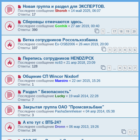
Новая группа и раздел для ЭКСПЕРТОВ.
Последнее сообщение
Shoroh
«
14 май 2025, 06:07
Ответы:
17
Сберовцы отмечаются здесь.
Последнее сообщение
Gonhik
«
27 авг 2019, 00:40
Ответы:
390
1
17
18
19
20
…
Ветка сотрудников Россельхозбанка
Последнее сообщение
Ex-OSB2006
«
26 июл 2019, 20:00
Ответы:
107
1
2
3
4
5
6
Перепись сотрудников HENDZ/РСК
Последнее сообщение
nc63
«
21 апр 2018, 23:09
Ответы:
128
1
4
5
6
7
…
Общение СП Wincor Nixdorf
Последнее сообщение
Maestro
«
22 окт 2015, 15:26
Ответы:
1
Раздел " Безопасность"
Последнее сообщение
Lucky
«
19 май 2014, 22:28
Ответы:
7
Закрытая группа ОАО "Промсвязьбанк"
Последнее сообщение
PashaSennheiser
«
04 апр 2014, 05:38
Ответы:
3
А кто тут с ВТБ-24?
Последнее сообщение
Dronn
«
06 мар 2013, 19:26
Ответы:
24
1
2