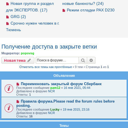
Новая группа и раздел
новые банкноты? (24)
для ЭКСПЕРТОВ. (17)
Режим отладки PAX D230
GRG (2)
Срочно нужен человек в г.
Тюмень
Получение доступа в закрыте ветки
Модератор:
popovsg
Новая тема
Поиск
Расширенный пои
Н
о
в
а
я
т
е
м
а
Отметить все темы как прочтённые
• 9 тем • Страница
1
из
1
Объявления
Переименовать закрытый форум Сбербанк
Последнее сообщение
pam12
«
16 янв 2021, 05:44
Добавлено в форуме
NCR
Ответы:
1
Правила форума.Please read the forum rules before
posting.
Последнее сообщение
Lucky
«
19 янв 2015, 23:16
Добавлено в форуме
NCR
Ответы:
16
Темы