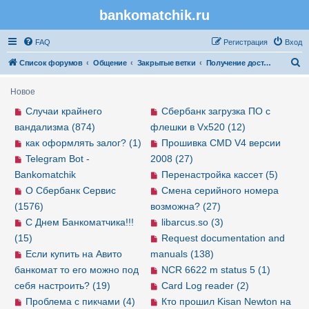
bankomatchik.ru
Регистрация
FAQ
Р
е
г
и
с
т
р
а
ц
и
я
Вход
П
Список форумов
Общение
Закрытые ветки
Получение доступа в закрыте ветки
о
Новое
и
Случаи крайнего
Сбербанк загрузка ПО с
с
вандализма (874)
флешки в Vx520 (12)
к
как оформлять залог? (1)
Прошивка CMD V4 версии
Telegram Bot -
2008 (27)
Bankomatchik
Перенастройка кассет (5)
О Сбербанк Сервис
Смена серийного номера
(1576)
возможна? (27)
С Днем Банкоматчика!!!
libarcus.so (3)
(15)
Request documentation and
Если купить на Авито
manuals (138)
банкомат то его можно под
NCR 6622 m status 5 (1)
себя настроить? (19)
Card Log reader (2)
Проблема с пикчами (4)
Кто прошил Kisan Newton на