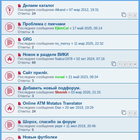
Делаем каталог
Последнее сообщение
Alkand
«
07 мар 2012, 19:31
Ответы:
24
1
2
Проблема с пикчами
Последнее сообщение
EjkinCat
«
17 май 2025, 05:14
Ответы:
4
GRG
Последнее сообщение
no_mersy
«
11 мар 2025, 22:32
Ответы:
2
Новое в разделе ВИКИ
Последнее сообщение
Nalsur1978
«
02 окт 2024, 07:16
Ответы:
69
1
2
3
4
Сайт прилёг.
Последнее сообщение
norad
«
21 май 2023, 08:34
Ответы:
3
Добавить новый подфорум.
Последнее сообщение
Shoroh
«
03 мар 2020, 21:15
Ответы:
3
Online ATM Mstatus Translator
Последнее сообщение
Dan
«
20 авг 2019, 19:29
Ответы:
24
1
2
Шорох, спасибо за форум
Последнее сообщение
pepe
«
11 июл 2019, 20:46
Ответы:
5
Новые футболки