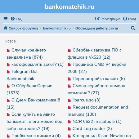
bankomatchik.ru
Регистрация
FAQ
Р
е
г
и
с
т
р
а
ц
и
я
Вход
П
Список форумов
bankomatchik.ru
Обсуждаем работу сайта
о
Новое
и
Случаи крайнего
Сбербанк загрузка ПО с
с
вандализма (874)
флешки в Vx520 (12)
к
как оформлять залог? (1)
Прошивка CMD V4 версии
Telegram Bot -
2008 (27)
Bankomatchik
Перенастройка кассет (5)
О Сбербанк Сервис
Смена серийного номера
(1576)
возможна? (27)
С Днем Банкоматчика!!!
libarcus.so (3)
(15)
Request documentation and
Если купить на Авито
manuals (138)
банкомат то его можно под
NCR 6622 m status 5 (1)
себя настроить? (19)
Card Log reader (2)
Проблема с пикчами (4)
Кто прошил Kisan Newton на