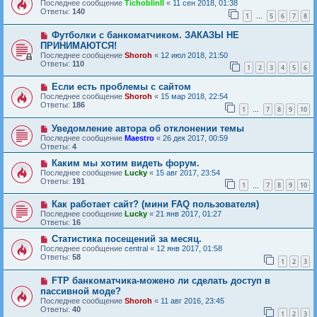
Последнее сообщение
TichoblinII
«
11 сен 2018, 01:38
Ответы:
140
1
5
6
7
8
…
Футболки с банкоматчиком. ЗАКАЗЫ НЕ
ПРИНИМАЮТСЯ!
Последнее сообщение
Shoroh
«
12 июл 2018, 21:50
Ответы:
110
1
2
3
4
5
6
Если есть проблемы с сайтом
Последнее сообщение
Shoroh
«
15 мар 2018, 22:54
Ответы:
186
1
7
8
9
10
…
Уведомление автора об отклонении темы
Последнее сообщение
Maestro
«
26 дек 2017, 00:59
Ответы:
4
Каким мы хотим видеть форум.
Последнее сообщение
Lucky
«
15 авг 2017, 23:54
Ответы:
191
1
7
8
9
10
…
Как работает сайт? (мини FAQ пользователя)
Последнее сообщение
Lucky
«
21 янв 2017, 01:27
Ответы:
16
Статистика посещений за месяц.
Последнее сообщение
central
«
12 янв 2017, 01:58
Ответы:
58
1
2
3
FTP банкоматчика-можено ли сделать доступ в
пассивной моде?
Последнее сообщение
Shoroh
«
11 авг 2016, 23:45
Ответы:
40
1
2
3