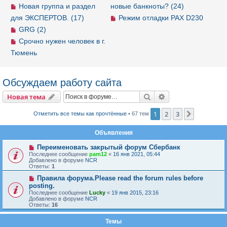
Новая группа и раздел
новые банкноты? (24)
для ЭКСПЕРТОВ. (17)
Режим отладки PAX D230
GRG (2)
Срочно нужен человек в г.
Тюмень
Обсуждаем работу сайта
Новая тема
Поиск
Расширенный пои
Н
о
в
а
я
т
е
м
а
1
2
3
След.
Отметить все темы как прочтённые
• 67 тем
Объявления
Переименовать закрытый форум Сбербанк
Последнее сообщение
pam12
«
16 янв 2021, 05:44
Добавлено в форуме
NCR
Ответы:
1
Правила форума.Please read the forum rules before
posting.
Последнее сообщение
Lucky
«
19 янв 2015, 23:16
Добавлено в форуме
NCR
Ответы:
16
Темы