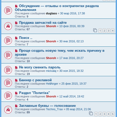
Обсуждение — отзывы о контрагентах раздела
Объявления
Последнее сообщение
duglass
«
30 мар 2016, 17:38
Ответы:
9
Продажа запчастей на сайте
Последнее сообщение
Shoroh
«
10 фев 2016, 00:39
Ответы:
67
1
2
3
4
Поиск ..
Последнее сообщение
Shoroh
«
30 янв 2016, 02:13
Ответы:
7
Проще создать новую тему, чем искать причину в
архиве
Последнее сообщение
Shoroh
«
17 янв 2016, 20:27
Ответы:
10
Не могу сменить пароль
Последнее сообщение
mickalaj
«
30 ноя 2015, 18:32
Ответы:
19
Баннер с рекламой
Последнее сообщение
HellAnger
«
25 фев 2015, 19:37
Ответы:
2
Раздел "Политiка"
Последнее сообщение
Shoroh
«
12 май 2014, 19:42
Ответы:
4
Заглавные буквы — голосование
Последнее сообщение
Techno_Trax
«
05 мар 2014, 21:06
Ответы:
89
1
2
3
4
5