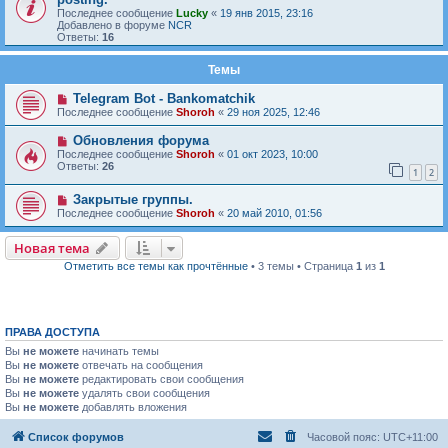
Последнее сообщение
Lucky
«
19 янв 2015, 23:16
Добавлено в форуме
NCR
Ответы:
16
Темы
Telegram Bot - Bankomatchik
Последнее сообщение
Shoroh
«
29 ноя 2025, 12:46
Обновления форума
Последнее сообщение
Shoroh
«
01 окт 2023, 10:00
Ответы:
26
1
2
Закрытые группы.
Последнее сообщение
Shoroh
«
20 май 2010, 01:56
Новая тема
Н
о
в
а
я
т
е
м
а
Отметить все темы как прочтённые
• 3 темы • Страница
1
из
1
ПРАВА ДОСТУПА
Вы
не можете
начинать темы
Вы
не можете
отвечать на сообщения
Вы
не можете
редактировать свои сообщения
Вы
не можете
удалять свои сообщения
Вы
не можете
добавлять вложения
Список форумов
Часовой пояс:
UTC+11:00