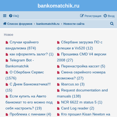
bankomatchik.ru
Регистрация
FAQ
Р
е
г
и
с
т
р
а
ц
и
я
Вход
П
Список форумов
bankomatchik.ru
Новости сайта
о
Новое
и
Случаи крайнего
Сбербанк загрузка ПО с
с
вандализма (874)
флешки в Vx520 (12)
к
как оформлять залог? (1)
Прошивка CMD V4 версии
Telegram Bot -
2008 (27)
Bankomatchik
Перенастройка кассет (5)
О Сбербанк Сервис
Смена серийного номера
(1576)
возможна? (27)
С Днем Банкоматчика!!!
libarcus.so (3)
(15)
Request documentation and
Если купить на Авито
manuals (138)
банкомат то его можно под
NCR 6622 m status 5 (1)
себя настроить? (19)
Card Log reader (2)
Проблема с пикчами (4)
Кто прошил Kisan Newton на