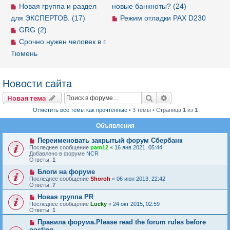
Новая группа и раздел
новые банкноты? (24)
для ЭКСПЕРТОВ. (17)
Режим отладки PAX D230
GRG (2)
Срочно нужен человек в г.
Тюмень
Новости сайта
Новая тема
Поиск
Расширенный пои
Н
о
в
а
я
т
е
м
а
Отметить все темы как прочтённые
• 3 темы • Страница
1
из
1
Объявления
Переименовать закрытый форум Сбербанк
Последнее сообщение
pam12
«
16 янв 2021, 05:44
Добавлено в форуме
NCR
Ответы:
1
Блоги на форуме
Последнее сообщение
Shoroh
«
06 июн 2013, 22:42
Ответы:
7
Новая группа PR
Последнее сообщение
Lucky
«
24 окт 2015, 02:59
Ответы:
1
Правила форума.Please read the forum rules before
posting.