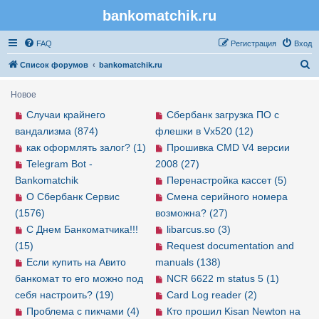
bankomatchik.ru
Регистрация
FAQ
Р
е
г
и
с
т
р
а
ц
и
я
Вход
П
Список форумов
bankomatchik.ru
о
Новое
и
Случаи крайнего
Сбербанк загрузка ПО с
с
вандализма (874)
флешки в Vx520 (12)
к
как оформлять залог? (1)
Прошивка CMD V4 версии
Telegram Bot -
2008 (27)
Bankomatchik
Перенастройка кассет (5)
О Сбербанк Сервис
Смена серийного номера
(1576)
возможна? (27)
С Днем Банкоматчика!!!
libarcus.so (3)
(15)
Request documentation and
Если купить на Авито
manuals (138)
банкомат то его можно под
NCR 6622 m status 5 (1)
себя настроить? (19)
Card Log reader (2)
Проблема с пикчами (4)
Кто прошил Kisan Newton на