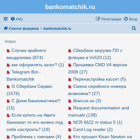
bankomatchik.ru
Регистрация
FAQ
Р
е
г
и
с
т
р
а
ц
и
я
Вход
П
Список форумов
bankomatchik.ru
о
Новое
и
Случаи крайнего
Сбербанк загрузка ПО с
с
вандализма (874)
флешки в Vx520 (12)
к
как оформлять залог? (1)
Прошивка CMD V4 версии
Telegram Bot -
2008 (27)
Bankomatchik
Перенастройка кассет (5)
О Сбербанк Сервис
Смена серийного номера
(1576)
возможна? (27)
С Днем Банкоматчика!!!
libarcus.so (3)
(15)
Request documentation and
Если купить на Авито
manuals (138)
банкомат то его можно под
NCR 6622 m status 5 (1)
себя настроить? (19)
Card Log reader (2)
Проблема с пикчами (4)
Кто прошил Kisan Newton на