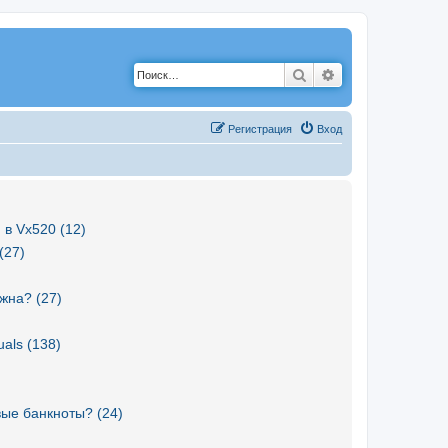
Поиск
Расширенный по
Р
е
г
и
с
т
р
а
ц
и
я
Вход
 в Vx520 (12)
(27)
жна? (27)
als (138)
вые банкноты? (24)