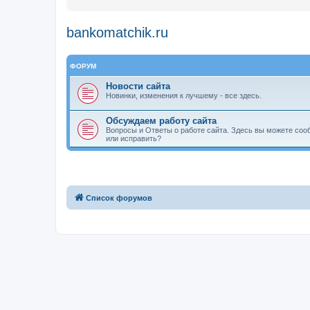
bankomatchik.ru
ФОРУМ
Новости сайта
Новинки, изменения к лучшему - все здесь.
Обсуждаем работу сайта
Вопросы и Ответы о работе сайта. Здесь вы можете соо
или исправить?
Связаться с
Список форумов
администрацией