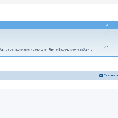
ТЕМЫ
5
67
бщить свои пожелания и замечания. Что по Вашему можно добавить
С
в
я
з
а
т
ь
с
я