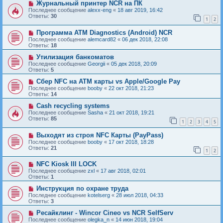
Журнальный принтер NCR на ПК
Последнее сообщение
alexx-eng
«
18 авг 2019, 16:42
Ответы:
30
1
2
Программа ATM Diagnostics (Android) NCR
Последнее сообщение
alemcard82
«
06 дек 2018, 22:08
Ответы:
18
Утилизация банкоматов
Последнее сообщение
Georgii
«
05 дек 2018, 20:09
Ответы:
5
Сбер NFC на ATM карты vs Apple/Google Pay
Последнее сообщение
booby
«
22 окт 2018, 21:23
Ответы:
14
Cash recycling systems
Последнее сообщение
Sasha
«
21 окт 2018, 19:21
Ответы:
85
1
2
3
4
5
Выходят из строя NFC Карты (PayPass)
Последнее сообщение
booby
«
17 окт 2018, 18:28
Ответы:
21
1
2
NFC Kiosk III LOCK
Последнее сообщение
zxl
«
17 авг 2018, 02:01
Ответы:
1
Инструкция по охране труда
Последнее сообщение
kotelserg
«
28 июл 2018, 04:33
Ответы:
3
Ресайклинг - Wincor Cineo vs NCR SelfServ
Последнее сообщение
olegka_n
«
14 июн 2018, 19:04