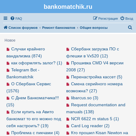
bankomatchik.ru
Регистрация
FAQ
Р
е
г
и
с
т
р
а
ц
и
я
Вход
П
Список форумов
Ремонт банкоматов
Общие вопросы
о
Новое
и
Случаи крайнего
Сбербанк загрузка ПО с
с
вандализма (874)
флешки в Vx520 (12)
к
как оформлять залог? (1)
Прошивка CMD V4 версии
Telegram Bot -
2008 (27)
Bankomatchik
Перенастройка кассет (5)
О Сбербанк Сервис
Смена серийного номера
(1576)
возможна? (27)
С Днем Банкоматчика!!!
libarcus.so (3)
(15)
Request documentation and
Если купить на Авито
manuals (138)
банкомат то его можно под
NCR 6622 m status 5 (1)
себя настроить? (19)
Card Log reader (2)
Проблема с пикчами (4)
Кто прошил Kisan Newton на