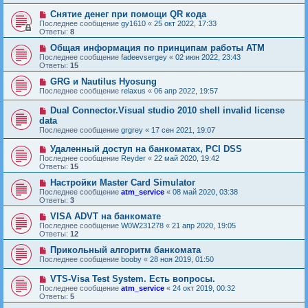
Снятие денег при помощи QR кода
Последнее сообщение
gy1610
«
25 окт 2022, 17:33
Ответы:
8
Общая информация по принципам работы ATM
Последнее сообщение
fadeevsergey
«
02 июн 2022, 23:43
Ответы:
15
GRG и Nautilus Hyosung
Последнее сообщение
relaxus
«
06 апр 2022, 19:57
Dual Connector.Visual studio 2010 shell invalid license
data
Последнее сообщение
grgrey
«
17 сен 2021, 19:07
Удаленный доступ на банкоматаx, PCI DSS
Последнее сообщение
Reyder
«
22 май 2020, 19:42
Ответы:
15
Настройки Master Card Simulator
Последнее сообщение
atm_service
«
08 май 2020, 03:38
Ответы:
3
VISA ADVT на банкомате
Последнее сообщение
W0W231278
«
21 апр 2020, 19:05
Ответы:
12
Прикольный алгоритм банкомата
Последнее сообщение
booby
«
28 ноя 2019, 01:50
VTS-Visa Test System. Есть вопросы.
Последнее сообщение
atm_service
«
24 окт 2019, 00:32
Ответы:
5