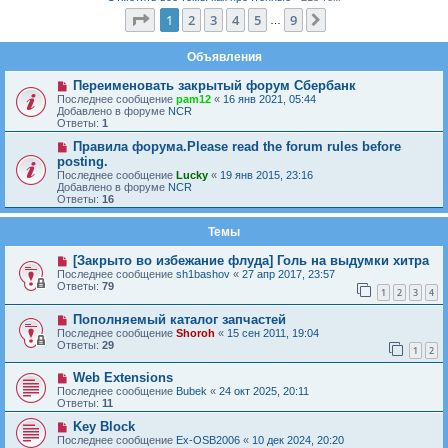
Страница
1
из
9
1
2
3
4
5
9
След.
…
Объявления
Переименовать закрытый форум Сбербанк
Последнее сообщение
pam12
«
16 янв 2021, 05:44
Добавлено в форуме
NCR
Ответы:
1
Правила форума.Please read the forum rules before
posting.
Последнее сообщение
Lucky
«
19 янв 2015, 23:16
Добавлено в форуме
NCR
Ответы:
16
Темы
[Закрыто во избежание флуда] Голь на выдумки хитра
Последнее сообщение
sh1bashov
«
27 апр 2017, 23:57
Ответы:
79
1
2
3
4
Пополняемый каталог запчастей
Последнее сообщение
Shoroh
«
15 сен 2011, 19:04
Ответы:
29
1
2
Web Extensions
Последнее сообщение
Bubek
«
24 окт 2025, 20:11
Ответы:
11
Key Block
Последнее сообщение
Ex-OSB2006
«
10 дек 2024, 20:20