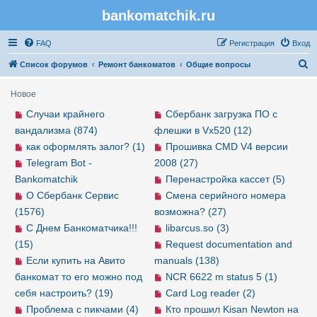
bankomatchik.ru
Регистрация
FAQ
Р
е
г
и
с
т
р
а
ц
и
я
Вход
П
Список форумов
Ремонт банкоматов
Общие вопросы
о
Новое
и
Случаи крайнего
Сбербанк загрузка ПО с
с
вандализма (874)
флешки в Vx520 (12)
к
как оформлять залог? (1)
Прошивка CMD V4 версии
Telegram Bot -
2008 (27)
Bankomatchik
Перенастройка кассет (5)
О Сбербанк Сервис
Смена серийного номера
(1576)
возможна? (27)
С Днем Банкоматчика!!!
libarcus.so (3)
(15)
Request documentation and
Если купить на Авито
manuals (138)
банкомат то его можно под
NCR 6622 m status 5 (1)
себя настроить? (19)
Card Log reader (2)
Проблема с пикчами (4)
Кто прошил Kisan Newton на