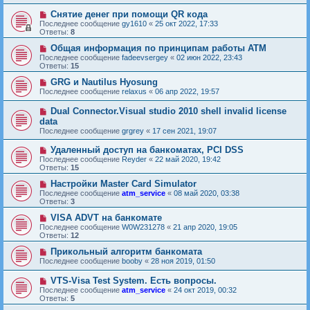
Снятие денег при помощи QR кода
Последнее сообщение
gy1610
«
25 окт 2022, 17:33
Ответы:
8
Общая информация по принципам работы ATM
Последнее сообщение
fadeevsergey
«
02 июн 2022, 23:43
Ответы:
15
GRG и Nautilus Hyosung
Последнее сообщение
relaxus
«
06 апр 2022, 19:57
Dual Connector.Visual studio 2010 shell invalid license
data
Последнее сообщение
grgrey
«
17 сен 2021, 19:07
Удаленный доступ на банкоматаx, PCI DSS
Последнее сообщение
Reyder
«
22 май 2020, 19:42
Ответы:
15
Настройки Master Card Simulator
Последнее сообщение
atm_service
«
08 май 2020, 03:38
Ответы:
3
VISA ADVT на банкомате
Последнее сообщение
W0W231278
«
21 апр 2020, 19:05
Ответы:
12
Прикольный алгоритм банкомата
Последнее сообщение
booby
«
28 ноя 2019, 01:50
VTS-Visa Test System. Есть вопросы.
Последнее сообщение
atm_service
«
24 окт 2019, 00:32
Ответы:
5