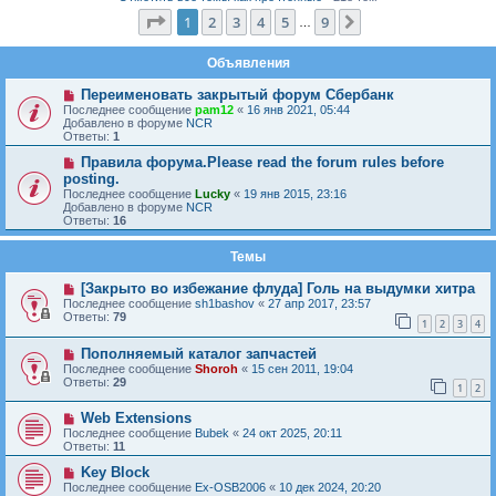
Страница
1
из
9
1
2
3
4
5
9
След.
…
Объявления
Переименовать закрытый форум Сбербанк
Последнее сообщение
pam12
«
16 янв 2021, 05:44
Добавлено в форуме
NCR
Ответы:
1
Правила форума.Please read the forum rules before
posting.
Последнее сообщение
Lucky
«
19 янв 2015, 23:16
Добавлено в форуме
NCR
Ответы:
16
Темы
[Закрыто во избежание флуда] Голь на выдумки хитра
Последнее сообщение
sh1bashov
«
27 апр 2017, 23:57
Ответы:
79
1
2
3
4
Пополняемый каталог запчастей
Последнее сообщение
Shoroh
«
15 сен 2011, 19:04
Ответы:
29
1
2
Web Extensions
Последнее сообщение
Bubek
«
24 окт 2025, 20:11
Ответы:
11
Key Block
Последнее сообщение
Ex-OSB2006
«
10 дек 2024, 20:20