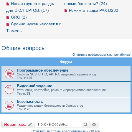
Новая группа и раздел
новые банкноты? (24)
для ЭКСПЕРТОВ. (17)
Режим отладки PAX D230
GRG (2)
Срочно нужен человек в г.
Тюмень
Общие вопросы
Отметить подфорумы как прочтённые
Форум
Программное обеспечение
Софт от SCS, ЕГПО, APTRA, видеонаблюдение и т.д
Темы:
126
Видеонаблюдение
Установка, настройка, ремонт и программное обеспечение.
Темы:
72
Безопасность
Раздел посвящен безопасности банкоматов.
Темы:
78
Новая тема
Поиск
Расширенный пои
Н
о
в
а
я
т
е
м
а
Отметить все темы как прочтённые
• 218 тем