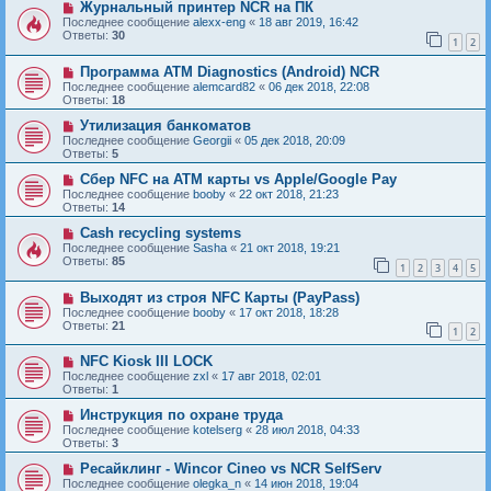
Журнальный принтер NCR на ПК
Последнее сообщение
alexx-eng
«
18 авг 2019, 16:42
Ответы:
30
1
2
Программа ATM Diagnostics (Android) NCR
Последнее сообщение
alemcard82
«
06 дек 2018, 22:08
Ответы:
18
Утилизация банкоматов
Последнее сообщение
Georgii
«
05 дек 2018, 20:09
Ответы:
5
Сбер NFC на ATM карты vs Apple/Google Pay
Последнее сообщение
booby
«
22 окт 2018, 21:23
Ответы:
14
Cash recycling systems
Последнее сообщение
Sasha
«
21 окт 2018, 19:21
Ответы:
85
1
2
3
4
5
Выходят из строя NFC Карты (PayPass)
Последнее сообщение
booby
«
17 окт 2018, 18:28
Ответы:
21
1
2
NFC Kiosk III LOCK
Последнее сообщение
zxl
«
17 авг 2018, 02:01
Ответы:
1
Инструкция по охране труда
Последнее сообщение
kotelserg
«
28 июл 2018, 04:33
Ответы:
3
Ресайклинг - Wincor Cineo vs NCR SelfServ
Последнее сообщение
olegka_n
«
14 июн 2018, 19:04