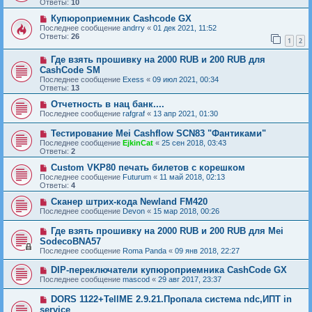
Ответы:
10
Купюроприемник Cashcode GX
Последнее сообщение
andrry
«
01 дек 2021, 11:52
Ответы:
26
1
2
Где взять прошивку на 2000 RUB и 200 RUB для
CashCode SM
Последнее сообщение
Exess
«
09 июл 2021, 00:34
Ответы:
13
Отчетность в нац банк....
Последнее сообщение
rafgraf
«
13 апр 2021, 01:30
Тестирование Mei Cashflow SCN83 "Фантиками"
Последнее сообщение
EjkinCat
«
25 сен 2018, 03:43
Ответы:
2
Custom VKP80 печать билетов с корешком
Последнее сообщение
Futurum
«
11 май 2018, 02:13
Ответы:
4
Сканер штрих-кода Newland FM420
Последнее сообщение
Devon
«
15 мар 2018, 00:26
Где взять прошивку на 2000 RUB и 200 RUB для Mei
SodecoBNA57
Последнее сообщение
Roma Panda
«
09 янв 2018, 22:27
DIP-переключатели купюроприемника CashCode GX
Последнее сообщение
mascod
«
29 авг 2017, 23:37
DORS 1122+TellME 2.9.21.Пропала система ndc,ИПТ in
service