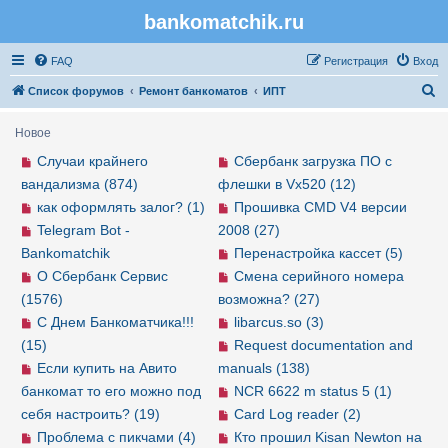
bankomatchik.ru
Регистрация
FAQ
Р
е
г
и
с
т
р
а
ц
и
я
Вход
П
Список форумов
Ремонт банкоматов
ИПТ
о
Новое
и
Случаи крайнего
Сбербанк загрузка ПО с
с
вандализма (874)
флешки в Vx520 (12)
к
как оформлять залог? (1)
Прошивка CMD V4 версии
Telegram Bot -
2008 (27)
Bankomatchik
Перенастройка кассет (5)
О Сбербанк Сервис
Смена серийного номера
(1576)
возможна? (27)
С Днем Банкоматчика!!!
libarcus.so (3)
(15)
Request documentation and
Если купить на Авито
manuals (138)
банкомат то его можно под
NCR 6622 m status 5 (1)
себя настроить? (19)
Card Log reader (2)
Проблема с пикчами (4)
Кто прошил Kisan Newton на