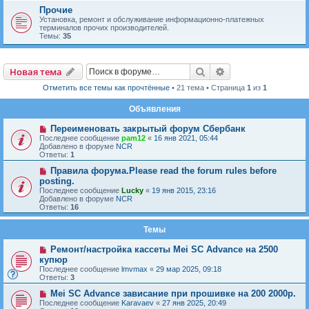
Прочие
Установка, ремонт и обслуживание информационно-платежных
терминалов прочих производителей.
Темы:
35
Новая тема
Поиск
Расширенный пои
Н
о
в
а
я
т
е
м
а
Отметить все темы как прочтённые
• 21 тема • Страница
1
из
1
Объявления
Переименовать закрытый форум Сбербанк
Последнее сообщение
pam12
«
16 янв 2021, 05:44
Добавлено в форуме
NCR
Ответы:
1
Правила форума.Please read the forum rules before
posting.
Последнее сообщение
Lucky
«
19 янв 2015, 23:16
Добавлено в форуме
NCR
Ответы:
16
Темы
Ремонт/настройка кассеты Mei SC Advance на 2500
купюр
Последнее сообщение
lmvmax
«
29 мар 2025, 09:18
Ответы:
3
Mei SC Advance зависание при прошивке на 200 2000р.
Последнее сообщение
Karavaev
«
27 янв 2025, 20:49