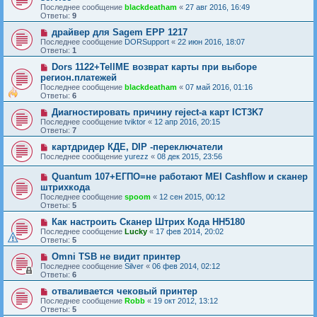
Последнее сообщение
blackdeatham
«
27 авг 2016, 16:49
Ответы:
9
драйвер для Sagem EPP 1217
Последнее сообщение
DORSupport
«
22 июн 2016, 18:07
Ответы:
1
Dors 1122+TellME возврат карты при выборе
регион.платежей
Последнее сообщение
blackdeatham
«
07 май 2016, 01:16
Ответы:
6
Диагностировать причину reject-а карт ICT3K7
Последнее сообщение
tviktor
«
12 апр 2016, 20:15
Ответы:
7
картдридер КДЕ, DIP -переключатели
Последнее сообщение
yurezz
«
08 дек 2015, 23:56
Quantum 107+ЕГПО=не работают MEI Cashflow и сканер
штрихкода
Последнее сообщение
spoom
«
12 сен 2015, 00:12
Ответы:
5
Как настроить Сканер Штрих Кода HH5180
Последнее сообщение
Lucky
«
17 фев 2014, 20:02
Ответы:
5
Omni TSB не видит принтер
Последнее сообщение
Silver
«
06 фев 2014, 02:12
Ответы:
6
отваливается чековый принтер
Последнее сообщение
Robb
«
19 окт 2012, 13:12
Ответы:
5