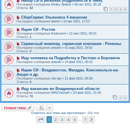
Набор СИ в регионах (подробности в теме)
Последнее сообщение
Dmitry Sinitsin
«
05 окт 2021, 05:19
Ответы:
62
1
2
3
4
СберСервис Ульяновск 4 вакансии
Последнее сообщение
damm
«
13 авг 2021, 17:23
Ищем СИ - Ростов
Последнее сообщение
Konkurent
«
12 июл 2021, 05:51
Ответы:
1
Сервисный инженер, сервисная компания - Регионы
Последнее сообщение
antonin
«
01 мар 2021, 19:53
Ответы:
4
Ищу человека на Подработку в Пестово и Боровичи
Последнее сообщение
antonin
«
24 фев 2021, 00:22
Ищем СИ - Владивосток, Магадан, Комсомольск-на-
Амуре и др.
Последнее сообщение
Jim-iop
«
21 фев 2021, 00:30
Ответы:
8
Ищу вакансию во Владимирской области
Последнее сообщение
WINChesteR
«
03 фев 2021, 01:00
Ответы:
31
1
2
Новая тема
Н
о
в
а
я
т
е
м
а
Отметить все темы как прочтённые
• 160 тем
Страница
1
из
7
1
2
3
4
5
7
След.
…