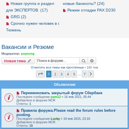
Новая группа и раздел
новые банкноты? (24)
для ЭКСПЕРТОВ. (17)
Режим отладки PAX D230
GRG (2)
Срочно нужен человек в г.
Тюмень
Вакансии и Резюме
Модератор:
popovsg
Новая тема
Поиск
Расширенный пои
Н
о
в
а
я
т
е
м
а
Отметить все темы как прочтённые
• 160 тем
Страница
1
из
7
1
2
3
4
5
7
След.
…
Объявления
Переименовать закрытый форум Сбербанк
Последнее сообщение
pam12
«
16 янв 2021, 05:44
Добавлено в форуме
NCR
Ответы:
1
Правила форума.Please read the forum rules before
posting.
Последнее сообщение
Lucky
«
19 янв 2015, 23:16
Добавлено в форуме
NCR
Ответы:
16