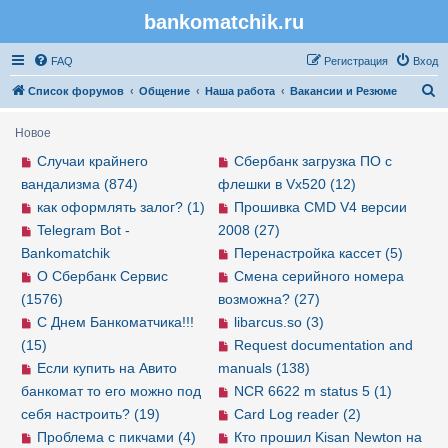
bankomatchik.ru
Регистрация
FAQ
Р
е
г
и
с
т
р
а
ц
и
я
Вход
П
Список форумов
Общение
Наша работа
Вакансии и Резюме
о
Новое
и
Случаи крайнего
Сбербанк загрузка ПО с
с
вандализма (874)
флешки в Vx520 (12)
к
как оформлять залог? (1)
Прошивка CMD V4 версии
Telegram Bot -
2008 (27)
Bankomatchik
Перенастройка кассет (5)
О Сбербанк Сервис
Смена серийного номера
(1576)
возможна? (27)
С Днем Банкоматчика!!!
libarcus.so (3)
(15)
Request documentation and
Если купить на Авито
manuals (138)
банкомат то его можно под
NCR 6622 m status 5 (1)
себя настроить? (19)
Card Log reader (2)
Проблема с пикчами (4)
Кто прошил Kisan Newton на