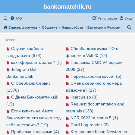
bankomatchik.ru
Регистрация
FAQ
Р
е
г
и
с
т
р
а
ц
и
я
Вход
П
Список форумов
Общение
Наша работа
Вакансии и Резюме
о
Новое
и
Случаи крайнего
Сбербанк загрузка ПО с
с
вандализма (874)
флешки в Vx520 (12)
к
как оформлять залог? (1)
Прошивка CMD V4 версии
Telegram Bot -
2008 (27)
Bankomatchik
Перенастройка кассет (5)
О Сбербанк Сервис
Смена серийного номера
(1576)
возможна? (27)
С Днем Банкоматчика!!!
libarcus.so (3)
(15)
Request documentation and
Если купить на Авито
manuals (138)
банкомат то его можно под
NCR 6622 m status 5 (1)
себя настроить? (19)
Card Log reader (2)
Проблема с пикчами (4)
Кто прошил Kisan Newton на