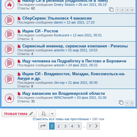
Набор СИ в регионах (подробности в теме)
Последнее сообщение
Dmitry Sinitsin
«
05 окт 2021, 05:19
Ответы:
62
1
2
3
4
СберСервис Ульяновск 4 вакансии
Последнее сообщение
damm
«
13 авг 2021, 17:23
Ищем СИ - Ростов
Последнее сообщение
Konkurent
«
12 июл 2021, 05:51
Ответы:
1
Сервисный инженер, сервисная компания - Регионы
Последнее сообщение
antonin
«
01 мар 2021, 19:53
Ответы:
4
Ищу человека на Подработку в Пестово и Боровичи
Последнее сообщение
antonin
«
24 фев 2021, 00:22
Ищем СИ - Владивосток, Магадан, Комсомольск-на-
Амуре и др.
Последнее сообщение
Jim-iop
«
21 фев 2021, 00:30
Ответы:
8
Ищу вакансию во Владимирской области
Последнее сообщение
WINChesteR
«
03 фев 2021, 01:00
Ответы:
31
1
2
Новая тема
Н
о
в
а
я
т
е
м
а
Отметить все темы как прочтённые
• 160 тем
Страница
1
из
7
1
2
3
4
5
7
След.
…