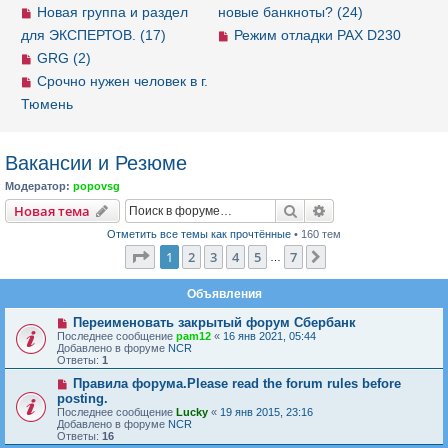
Новая группа и раздел
новые банкноты? (24)
для ЭКСПЕРТОВ. (17)
Режим отладки PAX D230
GRG (2)
Срочно нужен человек в г.
Тюмень
Вакансии и Резюме
Модератор:
popovsg
Новая тема
Поиск
Расширенный пои
Н
о
в
а
я
т
е
м
а
Отметить все темы как прочтённые
• 160 тем
Страница
1
из
7
1
2
3
4
5
7
След.
…
Объявления
Переименовать закрытый форум Сбербанк
Последнее сообщение
pam12
«
16 янв 2021, 05:44
Добавлено в форуме
NCR
Ответы:
1
Правила форума.Please read the forum rules before
posting.
Последнее сообщение
Lucky
«
19 янв 2015, 23:16
Добавлено в форуме
NCR
Ответы:
16