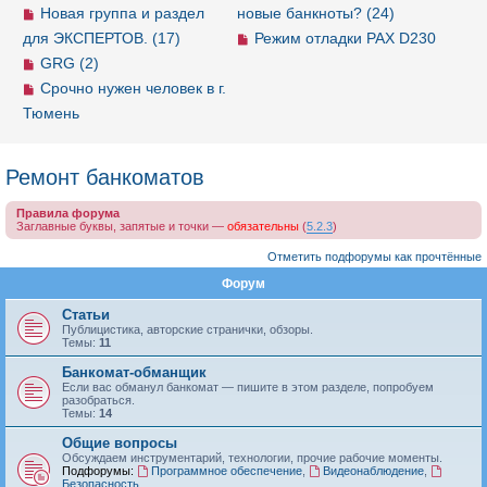
Новая группа и раздел
новые банкноты? (24)
для ЭКСПЕРТОВ. (17)
Режим отладки PAX D230
GRG (2)
Срочно нужен человек в г.
Тюмень
Ремонт банкоматов
Правила форума
Заглавные буквы, запятые и точки —
обязательны
(
5.2.3
)
Отметить подфорумы как прочтённые
Форум
Статьи
Публицистика, авторские странички, обзоры.
Темы:
11
Банкомат-обманщик
Если вас обманул банкомат — пишите в этом разделе, попробуем
разобраться.
Темы:
14
Общие вопросы
Обсуждаем инструментарий, технологии, прочие рабочие моменты.
Подфорумы:
Программное обеспечение
,
Видеонаблюдение
,
Безопасность