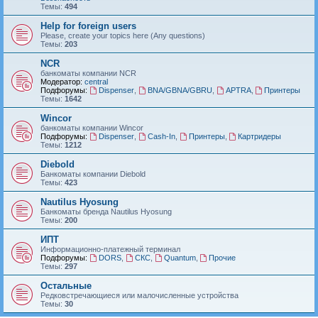
Темы:
494
Help for foreign users
Please, create your topics here (Any questions)
Темы:
203
NCR
банкоматы компании NCR
Модератор:
central
Подфорумы:
Dispenser
,
BNA/GBNA/GBRU
,
APTRA
,
Принтеры
Темы:
1642
Wincor
банкоматы компании Wincor
Подфорумы:
Dispenser
,
Cash-In
,
Принтеры
,
Картридеры
Темы:
1212
Diebold
Банкоматы компании Diebold
Темы:
423
Nautilus Hyosung
Банкоматы бренда Nautilus Hyosung
Темы:
200
ИПТ
Информационно-платежный терминал
Подфорумы:
DORS
,
СКС
,
Quantum
,
Прочие
Темы:
297
Остальные
Редковстречающиеся или малочисленные устройства
Темы:
30