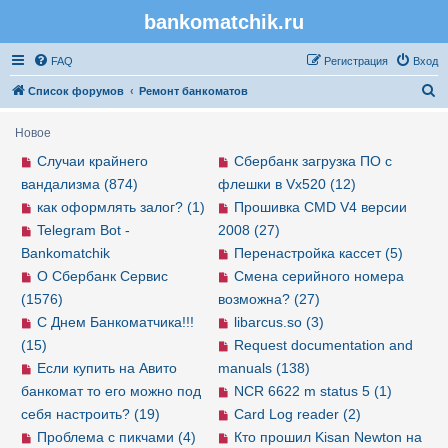
bankomatchik.ru
Регистрация
FAQ
Р
е
г
и
с
т
р
а
ц
и
я
Вход
П
Список форумов
Ремонт банкоматов
о
Новое
и
Случаи крайнего
Сбербанк загрузка ПО с
с
вандализма (874)
флешки в Vx520 (12)
к
как оформлять залог? (1)
Прошивка CMD V4 версии
Telegram Bot -
2008 (27)
Bankomatchik
Перенастройка кассет (5)
О Сбербанк Сервис
Смена серийного номера
(1576)
возможна? (27)
С Днем Банкоматчика!!!
libarcus.so (3)
(15)
Request documentation and
Если купить на Авито
manuals (138)
банкомат то его можно под
NCR 6622 m status 5 (1)
себя настроить? (19)
Card Log reader (2)
Проблема с пикчами (4)
Кто прошил Kisan Newton на