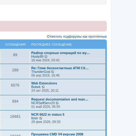
Отметить подфорумы как прочтённые
СООБЩЕНИЯ
ПОСЛЕДНЕЕ СООБЩЕНИЕ
Разбор спорных операций по жу…
89
П
Hooly89
е
16 янв 2024, 03:42
р
е
Re: Глюк бесконтактных АТМ Сб…
288
й
П
ThunderGod
т
е
06 апр 2019, 16:46
и
р
к
е
Web Extensions
6076
п
й
П
Bubek
о
т
е
24 окт 2025, 20:11
с
и
р
л
к
е
Request documentation and man…
е
п
894
й
П
NCRSelfServ23
д
о
т
е
01 май 2026, 05:55
н
с
и
р
е
л
к
е
NCR 6622 m status 5
м
е
п
16681
й
П
lister
у
д
о
т
е
28 фев 2026, 09:33
с
н
с
и
р
о
е
л
к
е
о
м
е
п
й
б
у
д
Прошивка CMD V4 версии 2008
о
т