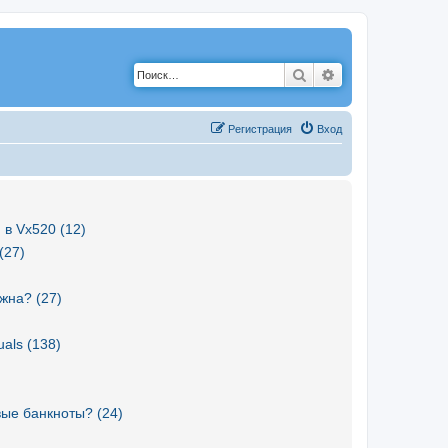
Поиск
Расширенный по
Р
е
г
и
с
т
р
а
ц
и
я
Вход
 в Vx520 (12)
(27)
жна? (27)
als (138)
вые банкноты? (24)