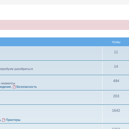
ТЕМЫ
11
14
опробуем разобраться.
494
е моменты.
людение
,
Безопасность
203
1642
A
,
Принтеры