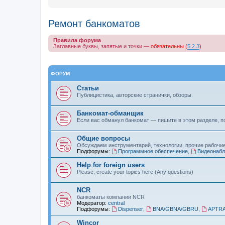
Ремонт банкоматов
Правила форума
Заглавные буквы, запятые и точки —
обязательны
(
5.2.3
)
ФОРУМ
Статьи
Публицистика, авторские странички, обзоры.
Банкомат-обманщик
Если вас обманул банкомат — пишите в этом разделе, п
Общие вопросы
Обсуждаем инструментарий, технологии, прочие рабочи
Подфорумы:
Программное обеспечение
,
Видеонаб
Help for foreign users
Please, create your topics here (Any questions)
NCR
банкоматы компании NCR
Модератор:
central
Подфорумы:
Dispenser
,
BNA/GBNA/GBRU
,
APTR
Wincor