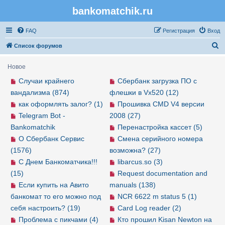
bankomatchik.ru
Регистрация
FAQ
Р
е
г
и
с
т
р
а
ц
и
я
Вход
П
Список форумов
о
Новое
и
Случаи крайнего
Сбербанк загрузка ПО с
с
вандализма (874)
флешки в Vx520 (12)
к
как оформлять залог? (1)
Прошивка CMD V4 версии
Telegram Bot -
2008 (27)
Bankomatchik
Перенастройка кассет (5)
О Сбербанк Сервис
Смена серийного номера
(1576)
возможна? (27)
С Днем Банкоматчика!!!
libarcus.so (3)
(15)
Request documentation and
Если купить на Авито
manuals (138)
банкомат то его можно под
NCR 6622 m status 5 (1)
себя настроить? (19)
Card Log reader (2)
Проблема с пикчами (4)
Кто прошил Kisan Newton на