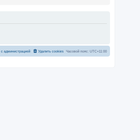
с
а
д
м
и
н
и
с
т
р
а
ц
и
е
й
Удалить cookies
Часовой пояс:
UTC+11:00