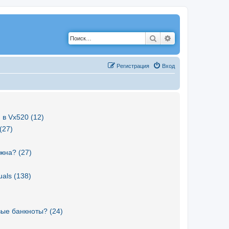
Поиск
Расширенный по
Р
е
г
и
с
т
р
а
ц
и
я
Вход
 в Vx520 (12)
(27)
жна? (27)
als (138)
вые банкноты? (24)