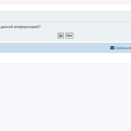
ые данной конференцией?
С
в
я
з
а
т
ь
с
я