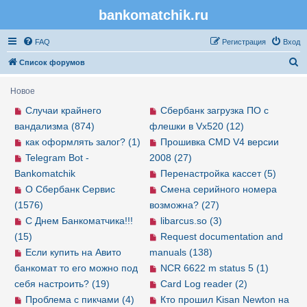
bankomatchik.ru
Регистрация
FAQ
Р
е
г
и
с
т
р
а
ц
и
я
Вход
П
Список форумов
о
Новое
и
Случаи крайнего
Сбербанк загрузка ПО с
с
вандализма (874)
флешки в Vx520 (12)
к
как оформлять залог? (1)
Прошивка CMD V4 версии
Telegram Bot -
2008 (27)
Bankomatchik
Перенастройка кассет (5)
О Сбербанк Сервис
Смена серийного номера
(1576)
возможна? (27)
С Днем Банкоматчика!!!
libarcus.so (3)
(15)
Request documentation and
Если купить на Авито
manuals (138)
банкомат то его можно под
NCR 6622 m status 5 (1)
себя настроить? (19)
Card Log reader (2)
Проблема с пикчами (4)
Кто прошил Kisan Newton на