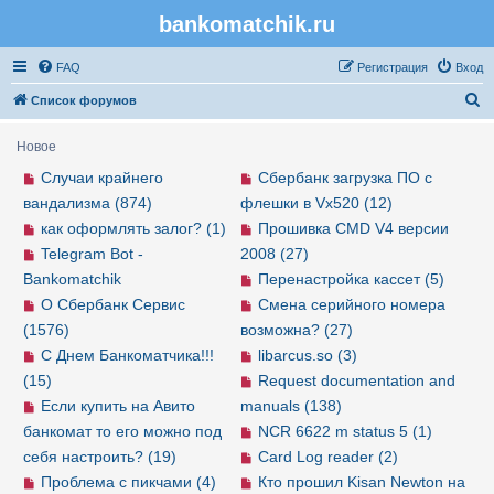
bankomatchik.ru
Регистрация
FAQ
Р
е
г
и
с
т
р
а
ц
и
я
Вход
П
Список форумов
о
Новое
и
Случаи крайнего
Сбербанк загрузка ПО с
с
вандализма (874)
флешки в Vx520 (12)
к
как оформлять залог? (1)
Прошивка CMD V4 версии
Telegram Bot -
2008 (27)
Bankomatchik
Перенастройка кассет (5)
О Сбербанк Сервис
Смена серийного номера
(1576)
возможна? (27)
С Днем Банкоматчика!!!
libarcus.so (3)
(15)
Request documentation and
Если купить на Авито
manuals (138)
банкомат то его можно под
NCR 6622 m status 5 (1)
себя настроить? (19)
Card Log reader (2)
Проблема с пикчами (4)
Кто прошил Kisan Newton на