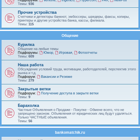
Подфорумы:
Verifone
,
Ingenico
,
Hypercom
,
PAX
,
NewPos
Темы:
936
Прочие устройства
Счетчики и детекторы банкнот, эмбоссеры, шредеры, факсы, копиры,
принтеры и другие устройства банка, кассы, филиала.
Темы:
115
Общение
Курилка
Общение на любые темы
Подфорумы:
Юмор
,
Игровая
,
Фотоотчеты
Темы:
609
Наша работа
Обсуждение условий труда, мотивации, работодателей, перспектив этого
рынка и т.д.
Подфорум:
Вакансии и Резюме
Темы:
279
Закрытые ветки
Подфорум:
Получение доступа в закрыте ветки
Темы:
9
Барахолка
Частные Объявления о Продаже - Покупке - Обмене всего, что не
запрещено законом. Объявления от юридических лиц будут удаляться.
Только ЧАСТНЫЕ объявления.
Темы:
56
bankomatchik.ru