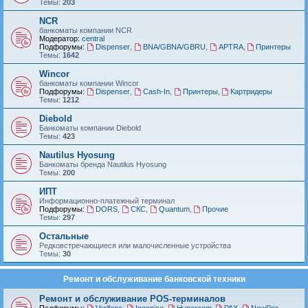
Темы:
203
NCR
банкоматы компании NCR
Модератор:
central
Подфорумы:
Dispenser
,
BNA/GBNA/GBRU
,
APTRA
,
Принтеры
Темы:
1642
Wincor
банкоматы компании Wincor
Подфорумы:
Dispenser
,
Cash-In
,
Принтеры
,
Картридеры
Темы:
1212
Diebold
Банкоматы компании Diebold
Темы:
423
Nautilus Hyosung
Банкоматы бренда Nautilus Hyosung
Темы:
200
ИПТ
Информационно-платежный терминал
Подфорумы:
DORS
,
СКС
,
Quantum
,
Прочие
Темы:
297
Остальные
Редковстречающиеся или малочисленные устройства
Темы:
30
Ремонт и обслуживание банковской техники
Ремонт и обслуживание POS-терминалов