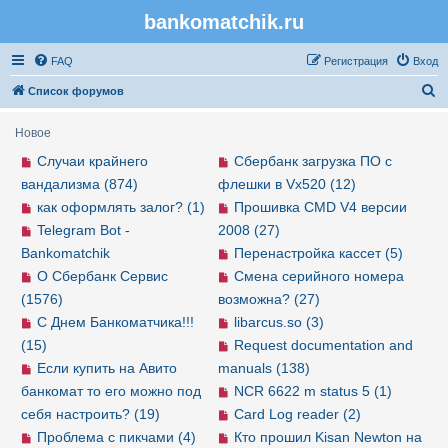
bankomatchik.ru
Регистрация
FAQ
Р
е
г
и
с
т
р
а
ц
и
я
Вход
П
Список форумов
о
Новое
и
Случаи крайнего
Сбербанк загрузка ПО с
с
вандализма (874)
флешки в Vx520 (12)
к
как оформлять залог? (1)
Прошивка CMD V4 версии
Telegram Bot -
2008 (27)
Bankomatchik
Перенастройка кассет (5)
О Сбербанк Сервис
Смена серийного номера
(1576)
возможна? (27)
С Днем Банкоматчика!!!
libarcus.so (3)
(15)
Request documentation and
Если купить на Авито
manuals (138)
банкомат то его можно под
NCR 6622 m status 5 (1)
себя настроить? (19)
Card Log reader (2)
Проблема с пикчами (4)
Кто прошил Kisan Newton на