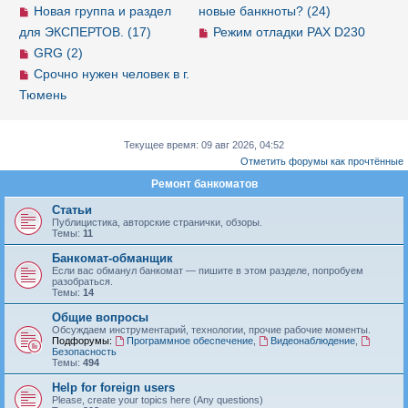
Новая группа и раздел
новые банкноты? (24)
для ЭКСПЕРТОВ. (17)
Режим отладки PAX D230
GRG (2)
Срочно нужен человек в г.
Тюмень
Текущее время: 09 авг 2026, 04:52
Отметить форумы как прочтённые
Ремонт банкоматов
Статьи
Публицистика, авторские странички, обзоры.
Темы:
11
Банкомат-обманщик
Если вас обманул банкомат — пишите в этом разделе, попробуем
разобраться.
Темы:
14
Общие вопросы
Обсуждаем инструментарий, технологии, прочие рабочие моменты.
Подфорумы:
Программное обеспечение
,
Видеонаблюдение
,
Безопасность
Темы:
494
Help for foreign users
Please, create your topics here (Any questions)