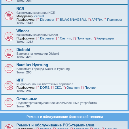
Темы:
203
NCR
банкоматы компании NCR
Модератор:
central
Подфорумы:
Dispenser
,
BNA/GBNA/GBRU
,
APTRA
,
Принтеры
Темы:
1642
Wincor
банкоматы компании Wincor
Подфорумы:
Dispenser
,
Cash-In
,
Принтеры
,
Картридеры
Темы:
1212
Diebold
Банкоматы компании Diebold
Темы:
423
Nautilus Hyosung
Банкоматы бренда Nautilus Hyosung
Темы:
200
ИПТ
Информационно-платежный терминал
Подфорумы:
DORS
,
СКС
,
Quantum
,
Прочие
Темы:
297
Остальные
Редковстречающиеся или малочисленные устройства
Темы:
30
Ремонт и обслуживание банковской техники
Ремонт и обслуживание POS-терминалов