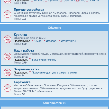
Подфорумы:
Verifone
,
Ingenico
,
Hypercom
,
PAX
,
NewPos
Темы:
936
Прочие устройства
Счетчики и детекторы банкнот, эмбоссеры, шредеры, факсы, копиры,
принтеры и другие устройства банка, кассы, филиала.
Темы:
115
Общение
Курилка
Общение на любые темы
Подфорумы:
Юмор
,
Игровая
,
Фотоотчеты
Темы:
609
Наша работа
Обсуждение условий труда, мотивации, работодателей, перспектив этого
рынка и т.д.
Подфорум:
Вакансии и Резюме
Темы:
279
Закрытые ветки
Подфорум:
Получение доступа в закрыте ветки
Темы:
9
Барахолка
Частные Объявления о Продаже - Покупке - Обмене всего, что не
запрещено законом. Объявления от юридических лиц будут удаляться.
Только ЧАСТНЫЕ объявления.
Темы:
56
bankomatchik.ru