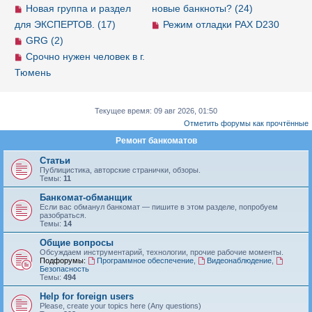
Новая группа и раздел
новые банкноты? (24)
для ЭКСПЕРТОВ. (17)
Режим отладки PAX D230
GRG (2)
Срочно нужен человек в г.
Тюмень
Текущее время: 09 авг 2026, 01:50
Отметить форумы как прочтённые
Ремонт банкоматов
Статьи
Публицистика, авторские странички, обзоры.
Темы:
11
Банкомат-обманщик
Если вас обманул банкомат — пишите в этом разделе, попробуем
разобраться.
Темы:
14
Общие вопросы
Обсуждаем инструментарий, технологии, прочие рабочие моменты.
Подфорумы:
Программное обеспечение
,
Видеонаблюдение
,
Безопасность
Темы:
494
Help for foreign users
Please, create your topics here (Any questions)