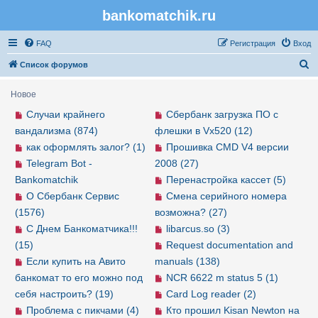
bankomatchik.ru
Регистрация
FAQ
Р
е
г
и
с
т
р
а
ц
и
я
Вход
П
Список форумов
о
Новое
и
Случаи крайнего
Сбербанк загрузка ПО с
с
вандализма (874)
флешки в Vx520 (12)
к
как оформлять залог? (1)
Прошивка CMD V4 версии
Telegram Bot -
2008 (27)
Bankomatchik
Перенастройка кассет (5)
О Сбербанк Сервис
Смена серийного номера
(1576)
возможна? (27)
С Днем Банкоматчика!!!
libarcus.so (3)
(15)
Request documentation and
Если купить на Авито
manuals (138)
банкомат то его можно под
NCR 6622 m status 5 (1)
себя настроить? (19)
Card Log reader (2)
Проблема с пикчами (4)
Кто прошил Kisan Newton на