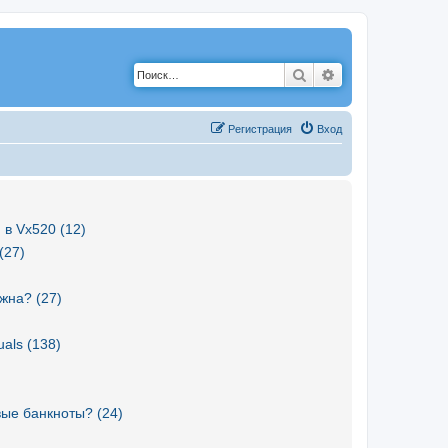
Поиск
Расширенный по
Р
е
г
и
с
т
р
а
ц
и
я
Вход
 в Vx520 (12)
(27)
жна? (27)
als (138)
вые банкноты? (24)