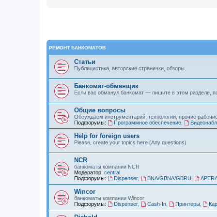
РЕМОНТ БАНКОМАТОВ
Статьи
Публицистика, авторские странички, обзоры.
Банкомат-обманщик
Если вас обманул банкомат — пишите в этом разделе, п
Общие вопросы
Обсуждаем инструментарий, технологии, прочие рабочи
Подфорумы:
Программное обеспечение
,
Видеонаб
Help for foreign users
Please, create your topics here (Any questions)
NCR
банкоматы компании NCR
Модератор:
central
Подфорумы:
Dispenser
,
BNA/GBNA/GBRU
,
APTR
Wincor
банкоматы компании Wincor
Подфорумы:
Dispenser
,
Cash-In
,
Принтеры
,
Ка