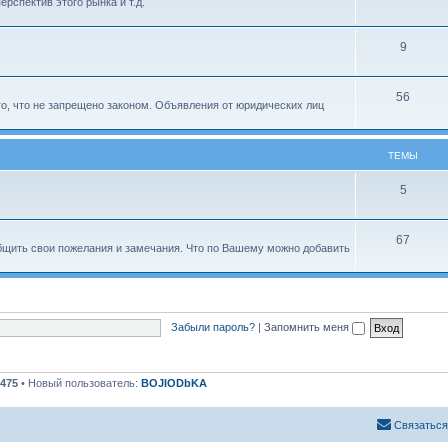
рспектив этого рынка и т.д.
9
56
о, что не запрещено законом. Объявления от юридических лиц
ТЕМЫ
5
67
бщить свои пожелания и замечания. Что по Вашему можно добавить
Забыли пароль?
|
Запомнить меня
475
• Новый пользователь:
BOJIODbKA
С
в
я
з
а
т
ь
с
я