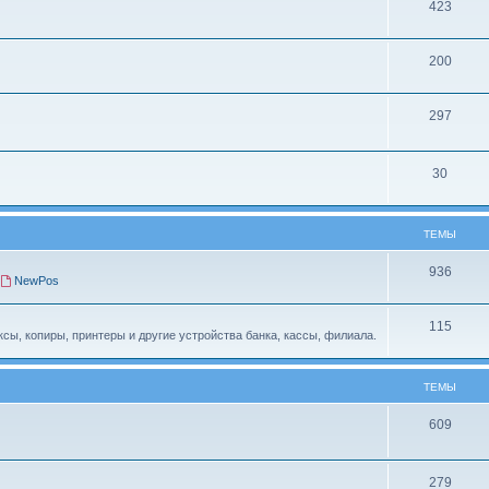
423
200
297
30
ТЕМЫ
936
,
NewPos
115
сы, копиры, принтеры и другие устройства банка, кассы, филиала.
ТЕМЫ
609
279