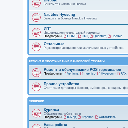
Diebold
Банкоматы компании Diebold
Nautilus Hyosung
Банкоматы бренда Nautilus Hyosung
ИПТ
Информационно-платежный терминал
Подфорумы:
DORS
,
СКС
,
Quantum
,
Прочие
Остальные
Редковстречающиеся или малочисленные устройства
РЕМОНТ И ОБСЛУЖИВАНИЕ БАНКОВСКОЙ ТЕХНИКИ
Ремонт и обслуживание POS-терминалов
Подфорумы:
Verifone
,
Ingenico
,
Hypercom
,
PAX
Прочие устройства
Счетчики и детекторы банкнот, эмбоссеры, шредеры, фак
ОБЩЕНИЕ
Курилка
Общение на любые темы
Подфорумы:
Юмор
,
Игровая
,
Фотоотчеты
Наша работа