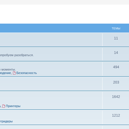
ТЕМЫ
11
14
опробуем разобраться.
494
е моменты.
людение
,
Безопасность
203
1642
A
,
Принтеры
1212
ртридеры