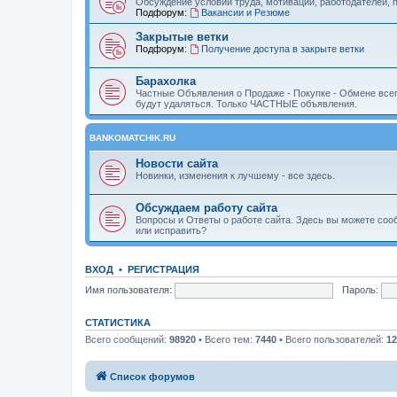
Обсуждение условий труда, мотивации, работодателей, пе
Подфорум:
Вакансии и Резюме
Закрытые ветки
Подфорум:
Получение доступа в закрыте ветки
Барахолка
Частные Объявления о Продаже - Покупке - Обмене всег
будут удаляться. Только ЧАСТНЫЕ объявления.
BANKOMATCHIK.RU
Новости сайта
Новинки, изменения к лучшему - все здесь.
Обсуждаем работу сайта
Вопросы и Ответы о работе сайта. Здесь вы можете соо
или исправить?
ВХОД
•
Р
Е
Г
И
С
Т
Р
А
Ц
И
Я
Имя пользователя:
Пароль:
СТАТИСТИКА
Всего сообщений:
98920
• Всего тем:
7440
• Всего пользователей:
12
Связаться с
Список форумов
администрацией