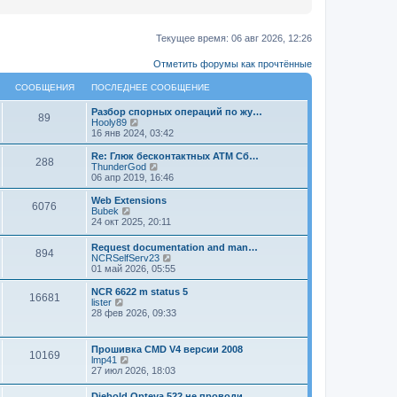
Текущее время: 06 авг 2026, 12:26
Отметить форумы как прочтённые
СООБЩЕНИЯ
ПОСЛЕДНЕЕ СООБЩЕНИЕ
Разбор спорных операций по жу…
89
П
Hooly89
е
16 янв 2024, 03:42
р
е
Re: Глюк бесконтактных АТМ Сб…
288
й
П
ThunderGod
т
е
06 апр 2019, 16:46
и
р
к
е
Web Extensions
6076
п
й
П
Bubek
о
т
е
24 окт 2025, 20:11
с
и
р
л
к
е
Request documentation and man…
е
п
894
й
П
NCRSelfServ23
д
о
т
е
01 май 2026, 05:55
н
с
и
р
е
л
к
е
NCR 6622 m status 5
м
е
п
16681
й
П
lister
у
д
о
т
е
28 фев 2026, 09:33
с
н
с
и
р
о
е
л
к
е
о
м
е
п
й
б
у
д
Прошивка CMD V4 версии 2008
о
10169
т
щ
с
П
н
lmp41
с
и
е
о
е
е
27 июл 2026, 18:03
л
к
н
о
р
м
е
п
и
б
е
у
д
Diebold Opteva 522 не проводи…