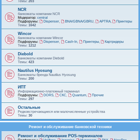
Темы:
203
NCR
банкоматы компании NCR
Модератор:
central
Подфорумы:
Dispenser
,
BNA/GBNA/GBRU
,
APTRA
,
Принтеры
Темы:
1642
Wincor
банкоматы компании Wincor
Подфорумы:
Dispenser
,
Cash-In
,
Принтеры
,
Картридеры
Темы:
1212
Diebold
Банкоматы компании Diebold
Темы:
423
Nautilus Hyosung
Банкоматы бренда Nautilus Hyosung
Темы:
200
ИПТ
Информационно-платежный терминал
Подфорумы:
DORS
,
СКС
,
Quantum
,
Прочие
Темы:
297
Остальные
Редковстречающиеся или малочисленные устройства
Темы:
30
Ремонт и обслуживание банковской техники
Ремонт и обслуживание POS-терминалов