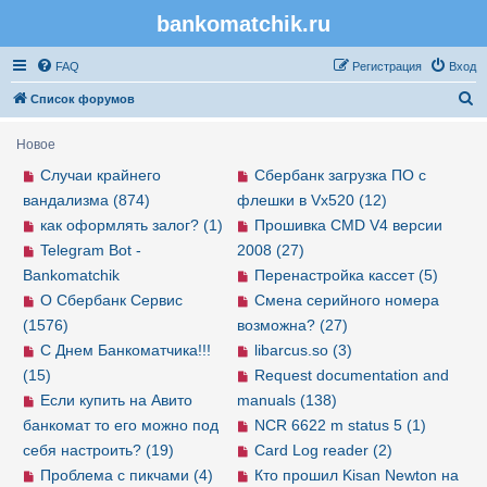
bankomatchik.ru
Регистрация
FAQ
Р
е
г
и
с
т
р
а
ц
и
я
Вход
П
Список форумов
о
Новое
и
Случаи крайнего
Сбербанк загрузка ПО с
с
вандализма (874)
флешки в Vx520 (12)
к
как оформлять залог? (1)
Прошивка CMD V4 версии
Telegram Bot -
2008 (27)
Bankomatchik
Перенастройка кассет (5)
О Сбербанк Сервис
Смена серийного номера
(1576)
возможна? (27)
С Днем Банкоматчика!!!
libarcus.so (3)
(15)
Request documentation and
Если купить на Авито
manuals (138)
банкомат то его можно под
NCR 6622 m status 5 (1)
себя настроить? (19)
Card Log reader (2)
Проблема с пикчами (4)
Кто прошил Kisan Newton на