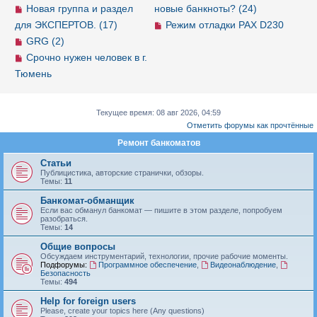
Новая группа и раздел
новые банкноты? (24)
для ЭКСПЕРТОВ. (17)
Режим отладки PAX D230
GRG (2)
Срочно нужен человек в г.
Тюмень
Текущее время: 08 авг 2026, 04:59
Отметить форумы как прочтённые
Ремонт банкоматов
Статьи
Публицистика, авторские странички, обзоры.
Темы:
11
Банкомат-обманщик
Если вас обманул банкомат — пишите в этом разделе, попробуем
разобраться.
Темы:
14
Общие вопросы
Обсуждаем инструментарий, технологии, прочие рабочие моменты.
Подфорумы:
Программное обеспечение
,
Видеонаблюдение
,
Безопасность
Темы:
494
Help for foreign users
Please, create your topics here (Any questions)