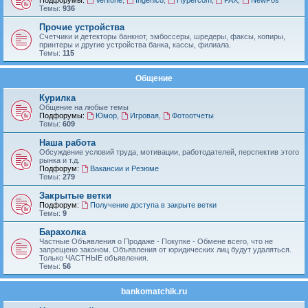
Подфорумы:
Verifone
,
Ingenico
,
Hypercom
,
PAX
,
NewPos
Темы:
936
Прочие устройства
Счетчики и детекторы банкнот, эмбоссеры, шредеры, факсы, копиры,
принтеры и другие устройства банка, кассы, филиала.
Темы:
115
Общение
Курилка
Общение на любые темы
Подфорумы:
Юмор
,
Игровая
,
Фотоотчеты
Темы:
609
Наша работа
Обсуждение условий труда, мотивации, работодателей, перспектив этого
рынка и т.д.
Подфорум:
Вакансии и Резюме
Темы:
279
Закрытые ветки
Подфорум:
Получение доступа в закрыте ветки
Темы:
9
Барахолка
Частные Объявления о Продаже - Покупке - Обмене всего, что не
запрещено законом. Объявления от юридических лиц будут удаляться.
Только ЧАСТНЫЕ объявления.
Темы:
56
bankomatchik.ru