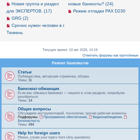
Новая группа и раздел
новые банкноты? (24)
для ЭКСПЕРТОВ. (17)
Режим отладки PAX D230
GRG (2)
Срочно нужен человек в г.
Тюмень
Текущее время: 10 авг 2026, 14:19
Отметить форумы как прочтённые
Ремонт банкоматов
Статьи
Публицистика, авторские странички, обзоры.
Темы:
11
Банкомат-обманщик
Если вас обманул банкомат — пишите в этом разделе, попробуем
разобраться.
Темы:
14
Общие вопросы
Обсуждаем инструментарий, технологии, прочие рабочие моменты.
Подфорумы:
Программное обеспечение
,
Видеонаблюдение
,
Безопасность
Темы:
494
Help for foreign users
Please, create your topics here (Any questions)