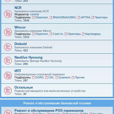
Темы:
203
NCR
банкоматы компании NCR
Модератор:
central
Подфорумы:
Dispenser
,
BNA/GBNA/GBRU
,
APTRA
,
Принтеры
Темы:
1642
Wincor
банкоматы компании Wincor
Подфорумы:
Dispenser
,
Cash-In
,
Принтеры
,
Картридеры
Темы:
1212
Diebold
Банкоматы компании Diebold
Темы:
423
Nautilus Hyosung
Банкоматы бренда Nautilus Hyosung
Темы:
200
ИПТ
Информационно-платежный терминал
Подфорумы:
DORS
,
СКС
,
Quantum
,
Прочие
Темы:
297
Остальные
Редковстречающиеся или малочисленные устройства
Темы:
30
Ремонт и обслуживание банковской техники
Ремонт и обслуживание POS-терминалов