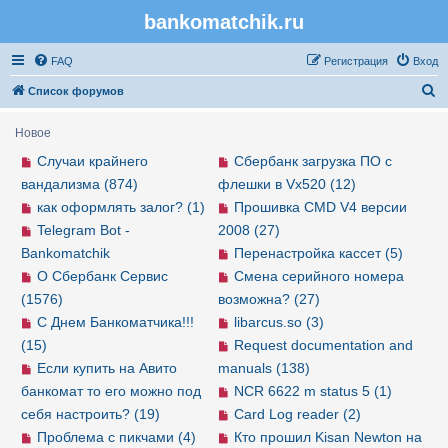
bankomatchik.ru
Регистрация
FAQ
Р
е
г
и
с
т
р
а
ц
и
я
Вход
П
Список форумов
о
Новое
и
Случаи крайнего
Сбербанк загрузка ПО с
с
вандализма (874)
флешки в Vx520 (12)
к
как оформлять залог? (1)
Прошивка CMD V4 версии
Telegram Bot -
2008 (27)
Bankomatchik
Перенастройка кассет (5)
О Сбербанк Сервис
Смена серийного номера
(1576)
возможна? (27)
С Днем Банкоматчика!!!
libarcus.so (3)
(15)
Request documentation and
Если купить на Авито
manuals (138)
банкомат то его можно под
NCR 6622 m status 5 (1)
себя настроить? (19)
Card Log reader (2)
Проблема с пикчами (4)
Кто прошил Kisan Newton на