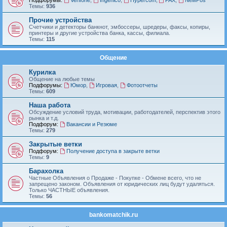
Подфорумы:
Verifone
,
Ingenico
,
Hypercom
,
PAX
,
NewPos
Темы:
936
Прочие устройства
Счетчики и детекторы банкнот, эмбоссеры, шредеры, факсы, копиры,
принтеры и другие устройства банка, кассы, филиала.
Темы:
115
Общение
Курилка
Общение на любые темы
Подфорумы:
Юмор
,
Игровая
,
Фотоотчеты
Темы:
609
Наша работа
Обсуждение условий труда, мотивации, работодателей, перспектив этого
рынка и т.д.
Подфорум:
Вакансии и Резюме
Темы:
279
Закрытые ветки
Подфорум:
Получение доступа в закрыте ветки
Темы:
9
Барахолка
Частные Объявления о Продаже - Покупке - Обмене всего, что не
запрещено законом. Объявления от юридических лиц будут удаляться.
Только ЧАСТНЫЕ объявления.
Темы:
56
bankomatchik.ru