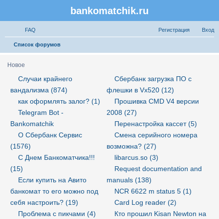
bankomatchik.ru
Регистрация
FAQ
Р
е
г
и
с
т
р
а
ц
и
я
Вход
П
Список форумов
о
Новое
и
Случаи крайнего
Сбербанк загрузка ПО с
с
вандализма (874)
флешки в Vx520 (12)
к
как оформлять залог? (1)
Прошивка CMD V4 версии
Telegram Bot -
2008 (27)
Bankomatchik
Перенастройка кассет (5)
О Сбербанк Сервис
Смена серийного номера
(1576)
возможна? (27)
С Днем Банкоматчика!!!
libarcus.so (3)
(15)
Request documentation and
Если купить на Авито
manuals (138)
банкомат то его можно под
NCR 6622 m status 5 (1)
себя настроить? (19)
Card Log reader (2)
Проблема с пикчами (4)
Кто прошил Kisan Newton на