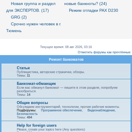
Новая группа и раздел
новые банкноты? (24)
для ЭКСПЕРТОВ. (17)
Режим отладки PAX D230
GRG (2)
Срочно нужен человек в г.
Тюмень
Текущее время: 08 авг 2026, 03:16
Отметить форумы как прочтённые
Ремонт банкоматов
Статьи
Публицистика, авторские странички, обзоры.
Темы:
11
Банкомат-обманщик
Если вас обманул банкомат — пишите в этом разделе, попробуем
разобраться.
Темы:
14
Общие вопросы
Обсуждаем инструментарий, технологии, прочие рабочие моменты.
Подфорумы:
Программное обеспечение
,
Видеонаблюдение
,
Безопасность
Темы:
494
Help for foreign users
Please, create your topics here (Any questions)