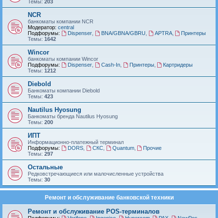
Темы:
203
NCR
банкоматы компании NCR
Модератор:
central
Подфорумы:
Dispenser
,
BNA/GBNA/GBRU
,
APTRA
,
Принтеры
Темы:
1642
Wincor
банкоматы компании Wincor
Подфорумы:
Dispenser
,
Cash-In
,
Принтеры
,
Картридеры
Темы:
1212
Diebold
Банкоматы компании Diebold
Темы:
423
Nautilus Hyosung
Банкоматы бренда Nautilus Hyosung
Темы:
200
ИПТ
Информационно-платежный терминал
Подфорумы:
DORS
,
СКС
,
Quantum
,
Прочие
Темы:
297
Остальные
Редковстречающиеся или малочисленные устройства
Темы:
30
Ремонт и обслуживание банковской техники
Ремонт и обслуживание POS-терминалов