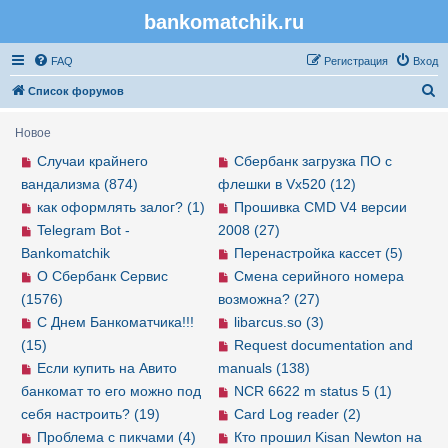
bankomatchik.ru
Регистрация
FAQ
Р
е
г
и
с
т
р
а
ц
и
я
Вход
П
Список форумов
о
Новое
и
Случаи крайнего
Сбербанк загрузка ПО с
с
вандализма (874)
флешки в Vx520 (12)
к
как оформлять залог? (1)
Прошивка CMD V4 версии
Telegram Bot -
2008 (27)
Bankomatchik
Перенастройка кассет (5)
О Сбербанк Сервис
Смена серийного номера
(1576)
возможна? (27)
С Днем Банкоматчика!!!
libarcus.so (3)
(15)
Request documentation and
Если купить на Авито
manuals (138)
банкомат то его можно под
NCR 6622 m status 5 (1)
себя настроить? (19)
Card Log reader (2)
Проблема с пикчами (4)
Кто прошил Kisan Newton на