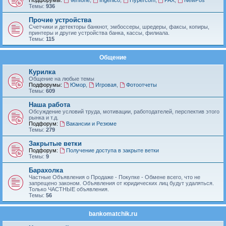
Подфорумы:
Verifone
,
Ingenico
,
Hypercom
,
PAX
,
NewPos
Темы:
936
Прочие устройства
Счетчики и детекторы банкнот, эмбоссеры, шредеры, факсы, копиры,
принтеры и другие устройства банка, кассы, филиала.
Темы:
115
Общение
Курилка
Общение на любые темы
Подфорумы:
Юмор
,
Игровая
,
Фотоотчеты
Темы:
609
Наша работа
Обсуждение условий труда, мотивации, работодателей, перспектив этого
рынка и т.д.
Подфорум:
Вакансии и Резюме
Темы:
279
Закрытые ветки
Подфорум:
Получение доступа в закрыте ветки
Темы:
9
Барахолка
Частные Объявления о Продаже - Покупке - Обмене всего, что не
запрещено законом. Объявления от юридических лиц будут удаляться.
Только ЧАСТНЫЕ объявления.
Темы:
56
bankomatchik.ru