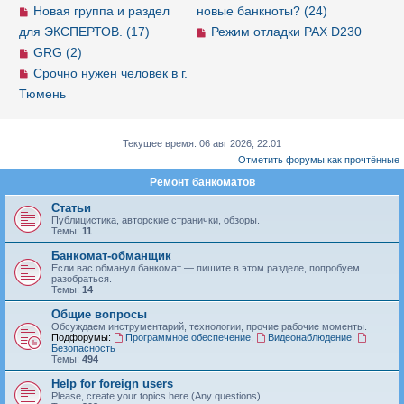
Новая группа и раздел
новые банкноты? (24)
для ЭКСПЕРТОВ. (17)
Режим отладки PAX D230
GRG (2)
Срочно нужен человек в г.
Тюмень
Текущее время: 06 авг 2026, 22:01
Отметить форумы как прочтённые
Ремонт банкоматов
Статьи
Публицистика, авторские странички, обзоры.
Темы:
11
Банкомат-обманщик
Если вас обманул банкомат — пишите в этом разделе, попробуем
разобраться.
Темы:
14
Общие вопросы
Обсуждаем инструментарий, технологии, прочие рабочие моменты.
Подфорумы:
Программное обеспечение
,
Видеонаблюдение
,
Безопасность
Темы:
494
Help for foreign users
Please, create your topics here (Any questions)